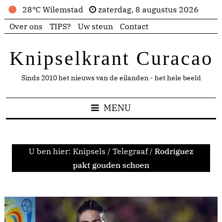
28°C Wilemstad
zaterdag, 8 augustus 2026
Over ons
TIPS?
Uw steun
Contact
Knipselkrant Curacao
Sinds 2010 het nieuws van de eilanden - het hele beeld
MENU
U ben hier:
Knipsels
/
Telegraaf
/
Rodriguez
pakt gouden schoen