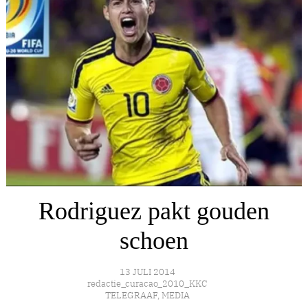
Rodriguez pakt gouden
schoen
13 JULI 2014
redactie_curacao_2010_KKC
TELEGRAAF
,
MEDIA