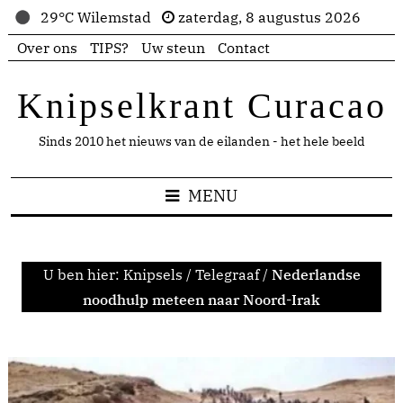
29°C Wilemstad
zaterdag, 8 augustus 2026
Over ons
TIPS?
Uw steun
Contact
Knipselkrant Curacao
Sinds 2010 het nieuws van de eilanden - het hele beeld
MENU
U ben hier:
Knipsels
/
Telegraaf
/
Nederlandse
noodhulp meteen naar Noord-Irak