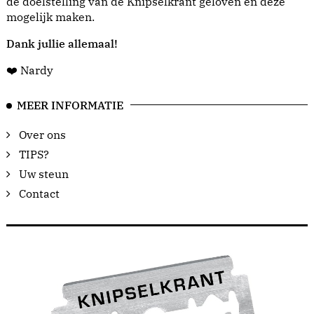
de doelstelling van de Knipselkrant geloven en deze
mogelijk maken.
Dank jullie allemaal!
❤️ Nardy
MEER INFORMATIE
Over ons
TIPS?
Uw steun
Contact