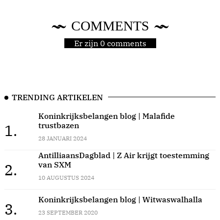
COMMENTS
Er zijn 0 comments
TRENDING ARTIKELEN
Koninkrijksbelangen blog | Malafide
trustbazen
1.
28 JANUARI 2024
AntilliaansDagblad | Z Air krijgt toestemming
van SXM
2.
10 AUGUSTUS 2024
Koninkrijksbelangen blog | Witwaswalhalla
3.
23 SEPTEMBER 2020