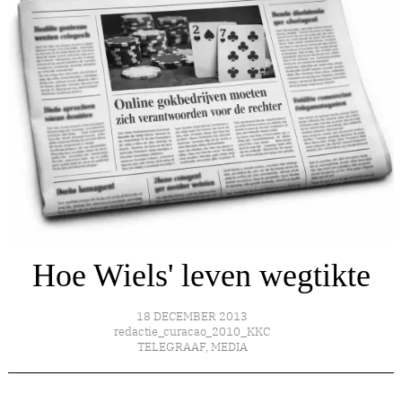
Hoe Wiels' leven wegtikte
18 DECEMBER 2013
redactie_curacao_2010_KKC
TELEGRAAF
,
MEDIA