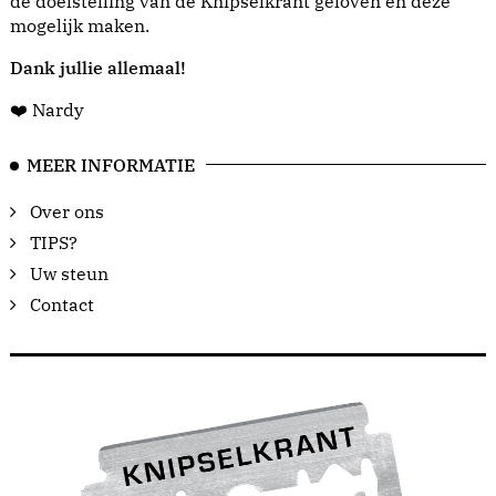
de doelstelling van de Knipselkrant geloven en deze
mogelijk maken.
Dank jullie allemaal!
❤️ Nardy
MEER INFORMATIE
Over ons
TIPS?
Uw steun
Contact