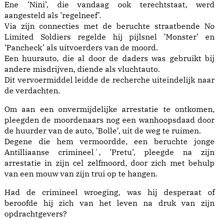
Ene ’Nini’, die vandaag ook terechtstaat, werd
aangesteld als ’regelneef’.
Via zijn connecties met de beruchte straatbende No
Limited Soldiers regelde hij pijlsnel ’Monster’ en
’Pancheck’ als uitvoerders van de moord.
Een huurauto, die al door de daders was gebruikt bij
andere misdrijven, diende als vluchtauto.
Dit vervoermiddel leidde de recherche uiteindelijk naar
de verdachten.
Om aan een onvermijdelijke arrestatie te ontkomen,
pleegden de moordenaars nog een wanhoopsdaad door
de huurder van de auto, ’Bolle’, uit de weg te ruimen.
Degene die hem vermoordde, een beruchte jonge
Antilliaanse crimineel´, ’Pretu’, pleegde na zijn
arrestatie in zijn cel zelfmoord, door zich met behulp
van een mouw van zijn trui op te hangen.
Had de crimineel wroeging, was hij desperaat of
beroofde hij zich van het leven na druk van zijn
opdrachtgevers?