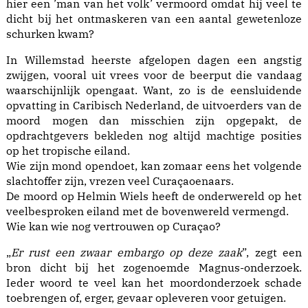
hier een ’man van het volk’ vermoord omdat hij veel te
dicht bij het ontmaskeren van een aantal gewetenloze
schurken kwam?
In Willemstad heerste afgelopen dagen een angstig
zwijgen, vooral uit vrees voor de beerput die vandaag
waarschijnlijk opengaat. Want, zo is de eensluidende
opvatting in Caribisch Nederland, de uitvoerders van de
moord mogen dan misschien zijn opgepakt, de
opdrachtgevers bekleden nog altijd machtige posities
op het tropische eiland.
Wie zijn mond opendoet, kan zomaar eens het volgende
slachtoffer zijn, vrezen veel Curaçaoenaars.
De moord op Helmin Wiels heeft de onderwereld op het
veelbesproken eiland met de bovenwereld vermengd.
Wie kan wie nog vertrouwen op Curaçao?
„
Er rust een zwaar embargo op deze zaak
”, zegt een
bron dicht bij het zogenoemde Magnus-onderzoek.
Ieder woord te veel kan het moordonderzoek schade
toebrengen of, erger, gevaar opleveren voor getuigen.