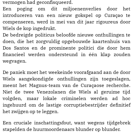
vermogen had geconfisqueerd.
Een poging om dit miljoenenverlies door het
introduceren van een nieuw gokspel op Curaçao te
compenseren, werd in mei van dit jaar rigoureus door
Wiels de kop ingedrukt.
De bedreigde politicus beloofde nieuwe onthullingen te
doen, die het zorgvuldig opgebouwde kaartenhuis van
Dos Santos en de prominente politici die door hem
financieel werden ondersteund in één klap zouden
wegvagen.
De paniek moet het weekeinde voorafgaand aan de door
Wiels aangekondigde onthullingen zijn toegeslagen,
meent het Magnus-team van de Curaçaose recherche.
Niet de twee Venezolanen die Wiels al geruime tijd
volgden, maar lokale criminelen werden ad hoc
ingehuurd om de lastige corruptiebestrijder definitief
het zwijgen op te leggen.
Een cruciale inschattingsfout, want wegens tijdgebrek
stapelden de huurmoordenaars blunder op blunder.