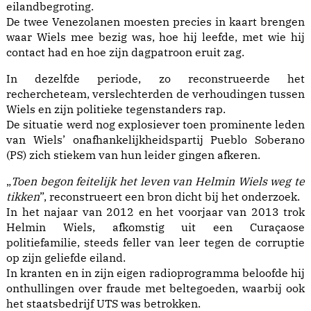
eilandbegroting.
De twee Venezolanen moesten precies in kaart brengen
waar Wiels mee bezig was, hoe hij leefde, met wie hij
contact had en hoe zijn dagpatroon eruit zag.
In dezelfde periode, zo reconstrueerde het
rechercheteam, verslechterden de verhoudingen tussen
Wiels en zijn politieke tegenstanders rap.
De situatie werd nog explosiever toen prominente leden
van Wiels’ onafhankelijkheidspartij Pueblo Soberano
(PS) zich stiekem van hun leider gingen afkeren.
„
Toen begon feitelijk het leven van Helmin Wiels weg te
tikken
”, reconstrueert een bron dicht bij het onderzoek.
In het najaar van 2012 en het voorjaar van 2013 trok
Helmin Wiels, afkomstig uit een Curaçaose
politiefamilie, steeds feller van leer tegen de corruptie
op zijn geliefde eiland.
In kranten en in zijn eigen radioprogramma beloofde hij
onthullingen over fraude met beltegoeden, waarbij ook
het staatsbedrijf UTS was betrokken.