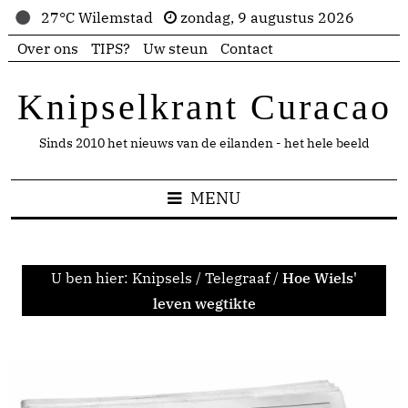
27°C Wilemstad
zondag, 9 augustus 2026
Over ons
TIPS?
Uw steun
Contact
Knipselkrant Curacao
Sinds 2010 het nieuws van de eilanden - het hele beeld
MENU
U ben hier:
Knipsels
/
Telegraaf
/
Hoe Wiels'
leven wegtikte