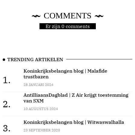
COMMENTS
Er zijn 0 comments
TRENDING ARTIKELEN
Koninkrijksbelangen blog | Malafide
trustbazen
1.
28 JANUARI 2024
AntilliaansDagblad | Z Air krijgt toestemming
van SXM
2.
10 AUGUSTUS 2024
Koninkrijksbelangen blog | Witwaswalhalla
3.
23 SEPTEMBER 2020