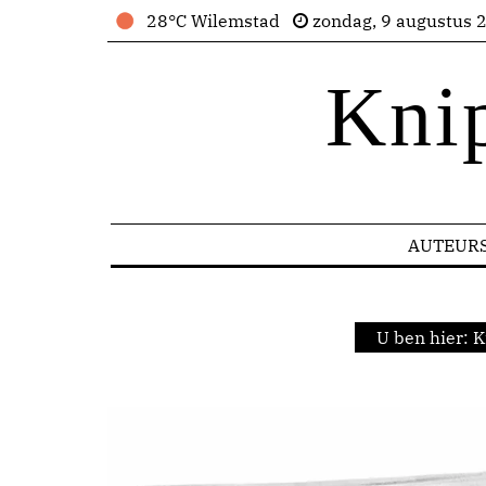
28°C Wilemstad
zondag, 9 augustus 
Kni
AUTEUR
U ben hier:
K