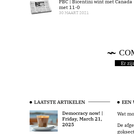
PBC | Bicentini wint met Canada
met 11-0
30 MAART 2021
CO
Er zi
LAATSTE ARTIKELEN
EEN
Democracy now! |
Wat moo
Friday, March 21,
2025
De afge
goksect