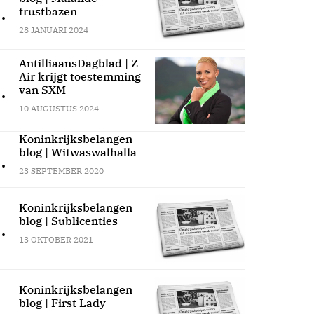
.
trustbazen
28 JANUARI 2024
AntilliaansDagblad | Z
Air krijgt toestemming
.
van SXM
10 AUGUSTUS 2024
Koninkrijksbelangen
blog | Witwaswalhalla
.
23 SEPTEMBER 2020
Koninkrijksbelangen
blog | Sublicenties
.
13 OKTOBER 2021
Koninkrijksbelangen
blog | First Lady
.