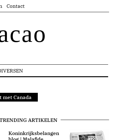
n
Contact
acao
DIVERSEN
rt met Canada
TRENDING ARTIKELEN
Koninkrijksbelangen
blog | Malafide