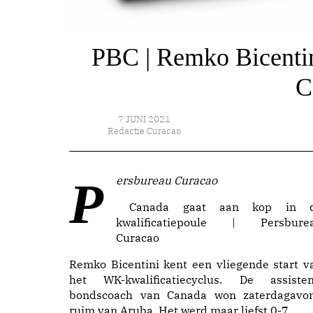
PBC | Remko Bicentini
C
7 JUNI 2021
Redactie Curacao
Persbureau Curacao
Canada gaat aan kop in 
kwalificatiepoule | Persbure
Curacao
Remko Bicentini kent een vliegende start v
het WK-kwalificatiecyclus. De assisten
bondscoach van Canada won zaterdagavo
ruim van Aruba. Het werd maar liefst 0-7.