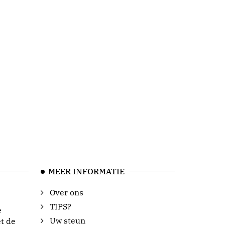
MEER INFORMATIE
Over ons
TIPS?
e
Uw steun
t de