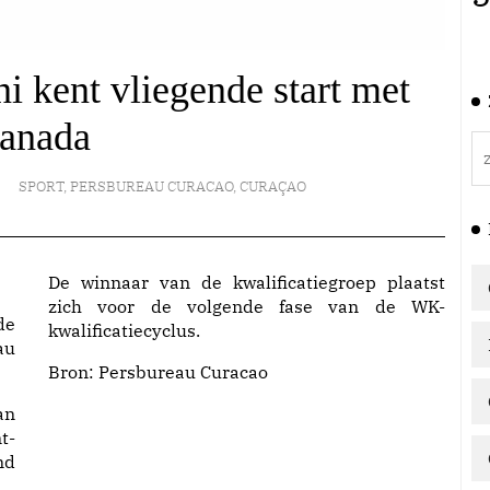
 kent vliegende start met
anada
SPORT
,
PERSBUREAU CURACAO
,
CURAÇAO
De winnaar van de kwalificatiegroep plaatst
zich voor de volgende fase van de WK-
de
kwalificatiecyclus.
au
Bron:
Persbureau Curacao
an
t-
nd