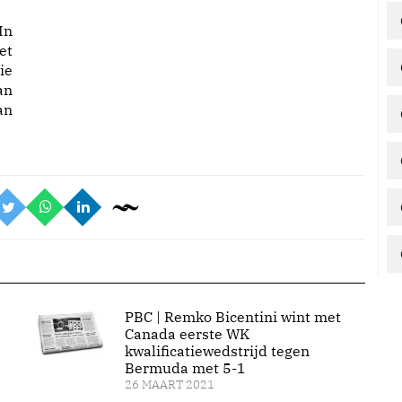
In
et
ie
an
an
PBC | Remko Bicentini wint met
Canada eerste WK
kwalificatiewedstrijd tegen
Bermuda met 5-1
26 MAART 2021