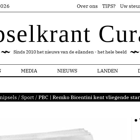
2026
Over ons
TIPS?
Uw steu
pselkrant Cur
Sinds 2010 het nieuws van de eilanden - het hele beeld
S
MEDIA
NIEUWS
LANDEN
nipsels
/
Sport
/
PBC | Remko Bicentini kent vliegende sta