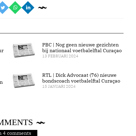
PBC | Nog geen nieuwe gezichten
ur
bij nationaal voetbalelftal Curaçao
13 FEBRUARI 2024
RTL | Dick Advocaat (76) nieuwe
bondscoach voetbalelftal Curaçao
an
15 JANUARI 2024
MMENTS
jn 4 comments