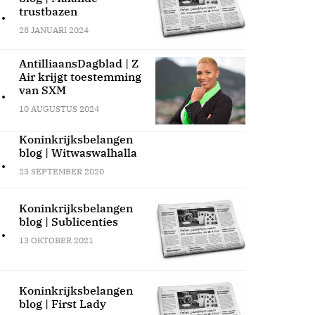
.
trustbazen
28 JANUARI 2024
AntilliaansDagblad | Z
Air krijgt toestemming
.
van SXM
10 AUGUSTUS 2024
Koninkrijksbelangen
blog | Witwaswalhalla
.
23 SEPTEMBER 2020
Koninkrijksbelangen
blog | Sublicenties
.
13 OKTOBER 2021
Koninkrijksbelangen
blog | First Lady
.