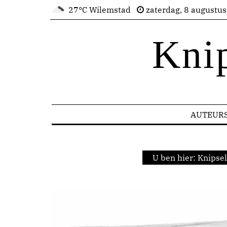
27°C Wilemstad
zaterdag, 8 augustu
Kni
AUTEUR
U ben hier:
Knipsel