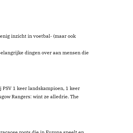
"enig inzicht in voetbal- (maar ook
belangrijke dingen over aan mensen die
bij PSV 1 keer landskampioen, 1 keer
gow Rangers: wint ze alledrie. The
raçaose roots die in Europa speelt en