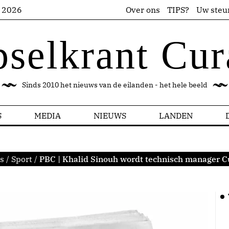
s 2026
Over ons
TIPS?
Uw steu
pselkrant Cur
Sinds 2010 het nieuws van de eilanden - het hele beeld
S
MEDIA
NIEUWS
LANDEN
s
/
Sport
/
PBC | Khalid Sinouh wordt technisch manager C