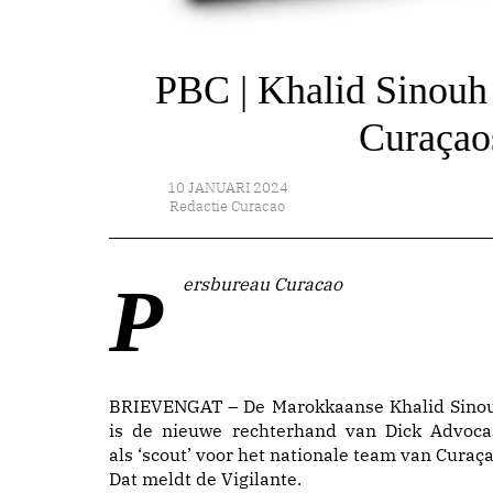
PBC | Khalid Sinouh
Curaçaos
10 JANUARI 2024
Redactie Curacao
Persbureau Curacao
BRIEVENGAT – De Marokkaanse Khalid Sino
is de nieuwe rechterhand van Dick Advoca
als ‘scout’ voor het nationale team van Curaça
Dat meldt de Vigilante.