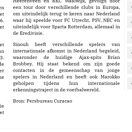
Heerenveen en RKC Waalwijk, gevolgd door
een tour door verschillende clubs in Europa,
en
om uiteindelijk terug te keren naar Nederland
t
waar hij speelde voor FC Utrecht, PSV, NEC en
6.
uiteindelijk voor Sparta Rotterdam, allemaal in
et
de Eredivisie.
Sinouh heeft verschillende spelers van
et
internationale afkomst in Nederland begeleid,
an
waaronder de huidige Ajax-spits Brian
3.
Brobbey. Hij staat bekend om zijn goede
de
contacten in de gemeenschap van jonge
er
spelers in Nederland en heeft ook Marokko
he
geholpen tijdens hun internationale
erkenningstraject in de voetbalwereld.
Bron:
Persbureau Curacao
ie
et