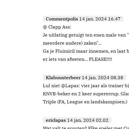
Commentpolis
14 jan. 2024 16.47
@ Clapp Ass:
Je uitlating getuigt ten enen male van 
meerdere andere) zaken"...
Ga je Fluimicil maar innemen, en laat 
er iets van afweten... PLEASE!!!!!
Klabuusterbeer
14 jan. 2024 08.38
Lul niet @Lapas: vier jaar als trainer 
KNVB-beker en 2 keer superercup. Glas
Triple (FA, League en landskampioen.)
ericlapas
14 jan. 2024 02.02
Wat valt te scouten? Elke speler met Cu