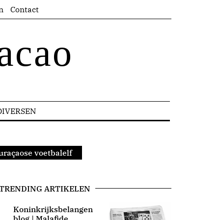
n
Contact
acao
DIVERSEN
uraçaose voetbalelf
TRENDING ARTIKELEN
Koninkrijksbelangen
blog | Malafide