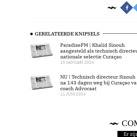
GERELATEERDE KNIPSELS
ParadiseFM | Khalid Sinouh
aangesteld als technisch directe
nationale selectie Curaçao
15 JANUARI 2024
NU | Technisch directeur Sinouh
na 143 dagen weg bij Curaçao v
coach Advocaat
11 JUNI 2024
CO
Er zi