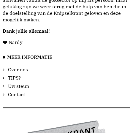
aanvallen vanuit de goksector op mij als persoon, maar
gelukkig zijn we weer terug met de hulp van hen die in
de doelstelling van de Knipselkrant geloven en deze
mogelijk maken.
Dank jullie allemaal!
❤️ Nardy
MEER INFORMATIE
Over ons
TIPS?
Uw steun
Contact