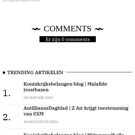
COMMENTS
Er zijn 0 comments
TRENDING ARTIKELEN
Koninkrijksbelangen blog | Malafide
trustbazen
1.
28 JANUARI 2024
AntilliaansDagblad | Z Air krijgt toestemming
van SXM
2.
10 AUGUSTUS 2024
Koninkrijksbelangen blog | Witwaswalhalla