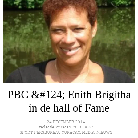
PBC &#124; Enith Brigitha
in de hall of Fame
24 DECEMBER 2014
redactie_curacao_2010_KKC
SPORT
,
PERSBUREAU CURACAO
,
MEDIA
,
NIEUWS