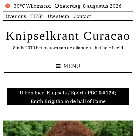
30°C Wilemstad
zaterdag, 8 augustus 2026
Over ons
TIPS?
Uw steun
Contact
Knipselkrant Curacao
Sinds 2010 het nieuws van de eilanden - het hele beeld
MENU
U ben hier:
Knipsels
/
Sport
/
PBC &#124;
Enith Brigitha in de hall of Fame