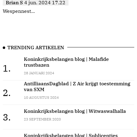
Brian S
4 jun. 2024 17.22
Wespennest...
TRENDING ARTIKELEN
Koninkrijksbelangen blog | Malafide
trustbazen
1.
28 JANUARI 2024
AntilliaansDagblad | Z Air krijgt toestemming
van SXM
2.
10 AUGUSTUS 2024
Koninkrijksbelangen blog | Witwaswalhalla
3.
23 SEPTEMBER 2020
Koninkrijksbelangen blog | Sublicenties