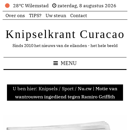
28°C Wilemstad
zaterdag, 8 augustus 2026
Over ons
TIPS?
Uw steun
Contact
Knipselkrant Curacao
Sinds 2010 het nieuws van de eilanden - het hele beeld
MENU
U ben hier:
Knipsels
/
Sport
/
Nu.cw | Motie van
wantrouwen ingediend tegen Ramiro Griffith