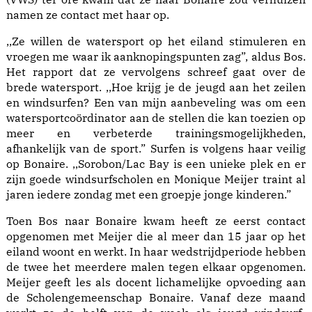
namen ze contact met haar op.
,,Ze willen de watersport op het eiland stimuleren en
vroegen me waar ik aanknopingspunten zag”, aldus Bos.
Het rapport dat ze vervolgens schreef gaat over de
brede watersport. ,,Hoe krijg je de jeugd aan het zeilen
en windsurfen? Een van mijn aanbeveling was om een
watersportcoördinator aan de stellen die kan toezien op
meer en verbeterde trainingsmogelijkheden,
afhankelijk van de sport.” Surfen is volgens haar veilig
op Bonaire. ,,Sorobon/Lac Bay is een unieke plek en er
zijn goede windsurfscholen en Monique Meijer traint al
jaren iedere zondag met een groepje jonge kinderen.”
Toen Bos naar Bonaire kwam heeft ze eerst contact
opgenomen met Meijer die al meer dan 15 jaar op het
eiland woont en werkt. In haar wedstrijdperiode hebben
de twee het meerdere malen tegen elkaar opgenomen.
Meijer geeft les als docent lichamelijke opvoeding aan
de Scholengemeenschap Bonaire. Vanaf deze maand