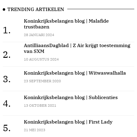
TRENDING ARTIKELEN
Koninkrijksbelangen blog | Malafide
trustbazen
1.
28 JANUARI 2024
AntilliaansDagblad | Z Air krijgt toestemming
van SXM
2.
10 AUGUSTUS 2024
Koninkrijksbelangen blog | Witwaswalhalla
3.
23 SEPTEMBER 2020
Koninkrijksbelangen blog | Sublicenties
4.
13 OKTOBER 2021
Koninkrijksbelangen blog | First Lady
5.
21 MEI 2023