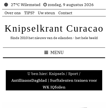
27°C Wilemstad
zondag, 9 augustus 2026
Over ons
TIPS?
Uw steun
Contact
Knipselkrant Curacao
Sinds 2010 het nieuws van de eilanden - het hele beeld
MENU
U ben hier:
Knipsels
/
Sport
/
AntilliaansDagblad | Surftalenten trainen voor
WK IQfoilen