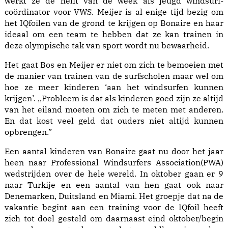
werkt ze de helft van de week als jeugd windsurf-
coördinator voor VWS. Meijer is al enige tijd bezig om
het IQfoilen van de grond te krijgen op Bonaire en haar
ideaal om een team te hebben dat ze kan trainen in
deze olympische tak van sport wordt nu bewaarheid.
Het gaat Bos en Meijer er niet om zich te bemoeien met
de manier van trainen van de surfscholen maar wel om
hoe ze meer kinderen ‘aan het windsurfen kunnen
krijgen’. ,,Probleem is dat als kinderen goed zijn ze altijd
van het eiland moeten om zich te meten met anderen.
En dat kost veel geld dat ouders niet altijd kunnen
opbrengen.”
Een aantal kinderen van Bonaire gaat nu door het jaar
heen naar Professional Windsurfers Association(PWA)
wedstrijden over de hele wereld. In oktober gaan er 9
naar Turkije en een aantal van hen gaat ook naar
Denemarken, Duitsland en Miami. Het groepje dat na de
vakantie begint aan een training voor de IQfoil heeft
zich tot doel gesteld om daarnaast eind oktober/begin