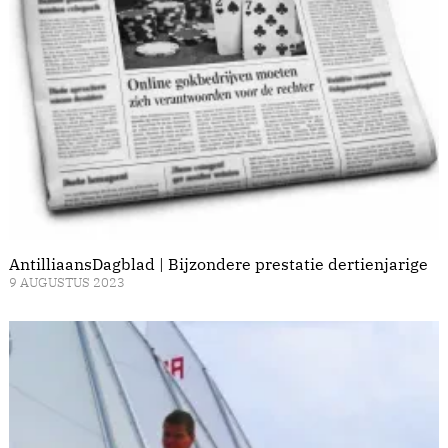
AntilliaansDagblad | Bijzondere prestatie dertienjarige
9 AUGUSTUS 2023