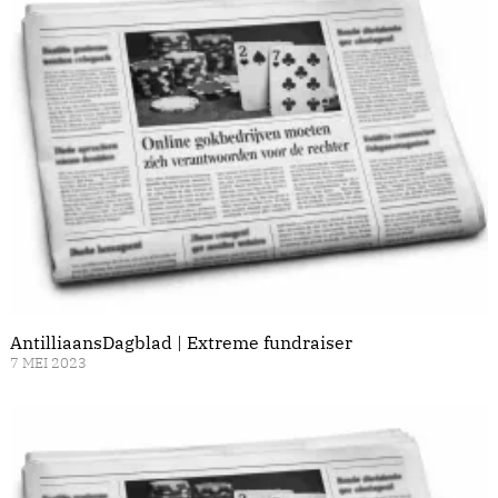
AntilliaansDagblad | Extreme fundraiser
7 MEI 2023