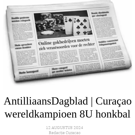
AntilliaansDagblad | Curaçao
wereldkampioen 8U honkbal
12 AUGUSTUS 2024
Redactie Curacao