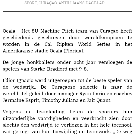
SPORT
,
CURAÇAO
,
ANTILLIAANS DAGBLAD
Ocala - Het 8U Machine Pitch-team van Curaçao heeft
geschiedenis geschreven door wereldkampioen te
worden in de Cal Ripken World Series in het
Amerikaanse stadje Ocala (Florida).
De jonge honkballers onder acht jaar versloegen de
spelers van Starke-Bradford met 9-8.
I’dior Ignacio werd uitgeroepen tot de beste speler van
de wedstrijd. De Curaçaose selectie is naar de
wereldtitel geleid door manager Ryan Ilario en coaches
Jermaine Esprit, Timothy Juliana en Jair Quant.
Volgens de teamleiding lieten de sporters hun
uitzonderlijke vaardigheden en veerkracht zien door
slechts één wedstrijd te verliezen in het hele toernooi,
wat getuigt van hun toewijding en teamwork. ,,De weg