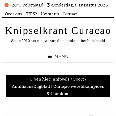
28°C Wilemstad
donderdag, 6 augustus 2026
Over ons
TIPS?
Uw steun
Contact
Knipselkrant Curacao
Sinds 2010 het nieuws van de eilanden - het hele beeld
MENU
U ben hier:
Knipsels
/
Sport
/
AntilliaansDagblad | Curaçao wereldkampioen
8U honkbal