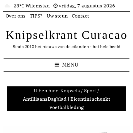
28°C Wilemstad
vrijdag, 7 augustus 2026
Over ons
TIPS?
Uw steun
Contact
Knipselkrant Curacao
Sinds 2010 het nieuws van de eilanden - het hele beeld
MENU
U ben hier:
Knipsels
/
Sport
/
AntilliaansDagblad | Bicentini schenkt
voetbalkleding