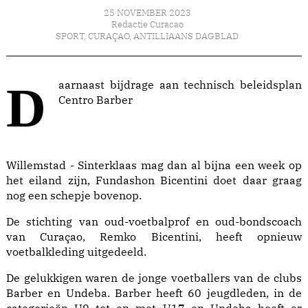
25 NOVEMBER 2023
Redactie Curacao
SPORT
,
CURAÇAO
,
ANTILLIAANS DAGBLAD
Daarnaast bijdrage aan technisch beleidsplan
Centro Barber
Willemstad - Sinterklaas mag dan al bijna een week op
het eiland zijn, Fundashon Bicentini doet daar graag
nog een schepje bovenop.
De stichting van oud-voetbalprof en oud-bondscoach
van Curaçao, Remko Bicentini, heeft opnieuw
voetbalkleding uitgedeeld.
De gelukkigen waren de jonge voetballers van de clubs
Barber en Undeba. Barber heeft 60 jeugdleden, in de