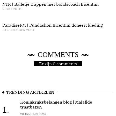
NTR | Balletje trappen met bondscoach Bicentini
9 JULI 2018
ParadiseFM | Fundashon Bicentini doneert kleding
31 DECEMBER 2021
COMMENTS
Er zijn 0 comments
TRENDING ARTIKELEN
Koninkrijksbelangen blog | Malafide
trustbazen
1.
28 JANUARI 2024