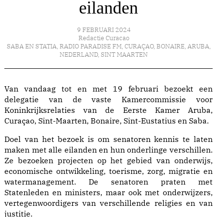
eilanden
9 FEBRUARI 2024
Redactie Curacao
SABA EN STATIA
,
RADIO PARADISE FM
,
CURAÇAO
,
BONAIRE
,
ARUBA
,
NEDERLAND
,
SINT MAARTEN
Van vandaag tot en met 19 februari bezoekt een
delegatie van de vaste Kamercommissie voor
Koninkrijksrelaties van de Eerste Kamer Aruba,
Curaçao, Sint-Maarten, Bonaire, Sint-Eustatius en Saba.
Doel van het bezoek is om senatoren kennis te laten
maken met alle eilanden en hun onderlinge verschillen.
Ze bezoeken projecten op het gebied van onderwijs,
economische ontwikkeling, toerisme, zorg, migratie en
watermanagement. De senatoren praten met
Statenleden en ministers, maar ook met onderwijzers,
vertegenwoordigers van verschillende religies en van
justitie.