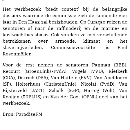
Het werkbezoek ‘biedt context’ bij de belangrijke
dossiers waarmee de commissie zich de komende vier
jaar in Den Haag zal bezighouden. Op Curaçao reizen de
senatoren af naar de raffinaderij en de marine- en
kustwachtbasisbasis. Ook spreken ze met verschillende
betrokkenen over armoede, klimaat en het
slavernijverleden. Commissievoorzitter is Paul
Rosenmöller.
Voor de rest nemen de senatoren Panman (BBB),
Recourt (GroenLinks-PvdA), Vogels (VVD), Rietkerk
(CDA), Dittrich (D66), Van Hattem (PVV), Van Apeldoorn
(SP), Holterhues (ChristenUnie), Nicolaï (PvdD), Van
Bijsterveld (JA21), Schalk (SGP), Hartog (Volt), Van
Rooijen (50PLUS) en Van der Goot (OPNL) deel aan het
werkbezoek.
Bron:
ParadiseFM