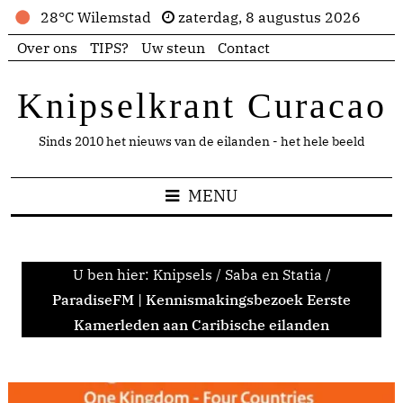
28°C Wilemstad
zaterdag, 8 augustus 2026
Over ons
TIPS?
Uw steun
Contact
Knipselkrant Curacao
Sinds 2010 het nieuws van de eilanden - het hele beeld
MENU
U ben hier:
Knipsels
/
Saba en Statia
/
ParadiseFM | Kennismakingsbezoek Eerste
Kamerleden aan Caribische eilanden