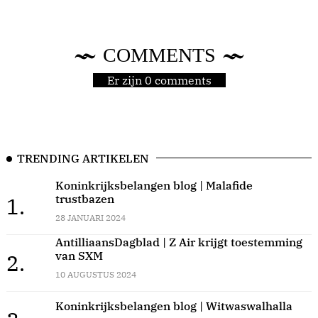
COMMENTS
Er zijn 0 comments
TRENDING ARTIKELEN
Koninkrijksbelangen blog | Malafide
trustbazen
1.
28 JANUARI 2024
AntilliaansDagblad | Z Air krijgt toestemming
van SXM
2.
10 AUGUSTUS 2024
Koninkrijksbelangen blog | Witwaswalhalla