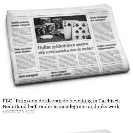
PBC | Ruim een derde van de bevolking in Caribisch
Nederland leeft onder armoedegrens ondanks werk
6 OKTOBER 2023