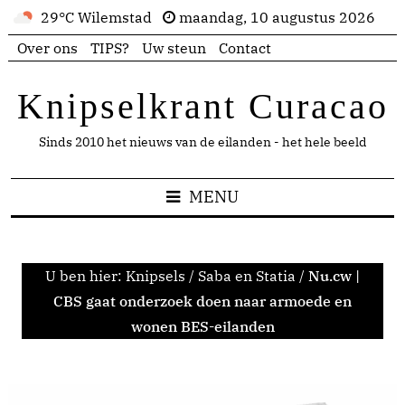
29°C Wilemstad
maandag, 10 augustus 2026
Over ons
TIPS?
Uw steun
Contact
Knipselkrant Curacao
Sinds 2010 het nieuws van de eilanden - het hele beeld
MENU
U ben hier:
Knipsels
/
Saba en Statia
/
Nu.cw |
CBS gaat onderzoek doen naar armoede en
wonen BES-eilanden