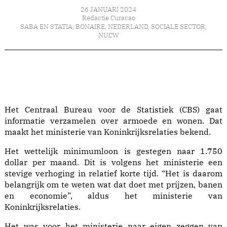
26 JANUARI 2024
Redactie Curacao
SABA EN STATIA
,
BONAIRE
,
NEDERLAND
,
SOCIALE SECTOR
,
NU.CW
Het Centraal Bureau voor de Statistiek (CBS) gaat
informatie verzamelen over armoede en wonen. Dat
maakt het ministerie van Koninkrijksrelaties bekend.
Het wettelijk minimumloon is gestegen naar 1.750
dollar per maand. Dit is volgens het ministerie een
stevige verhoging in relatief korte tijd. “Het is daarom
belangrijk om te weten wat dat doet met prijzen, banen
en economie”, aldus het ministerie van
Koninkrijksrelaties.
Het was voor het ministerie naar eigen zeggen van