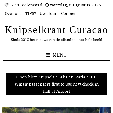
27°C Wilemstad
zaterdag, 8 augustus 2026
Over ons
TIPS?
Uw steun
Contact
Knipselkrant Curacao
Sinds 2010 het nieuws van de eilanden - het hele beeld
MENU
U ben hier:
Knipsels
/
Saba en Statia
/
DH |
Winair passengers first to use new check-in
hall at Airport