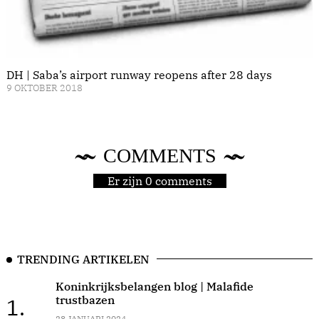
DH | Saba’s airport runway reopens after 28 days
9 OKTOBER 2018
COMMENTS
Er zijn 0 comments
TRENDING ARTIKELEN
Koninkrijksbelangen blog | Malafide
trustbazen
1.
28 JANUARI 2024