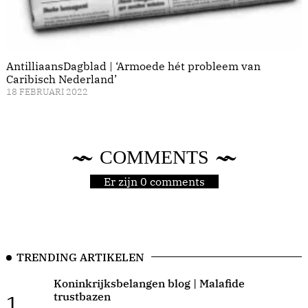
AntilliaansDagblad | ‘Armoede hét probleem van
Caribisch Nederland’
18 FEBRUARI 2022
COMMENTS
Er zijn 0 comments
TRENDING ARTIKELEN
Koninkrijksbelangen blog | Malafide
trustbazen
1.