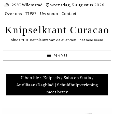
29°C Wilemstad
woensdag, 5 augustus 2026
Over ons
TIPS?
Uw steun
Contact
Knipselkrant Curacao
Sinds 2010 het nieuws van de eilanden - het hele beeld
MENU
U ben hier:
Knipsels
/
Saba en Statia
/
AntilliaansDagblad | Schuldhulpverlening
moet beter