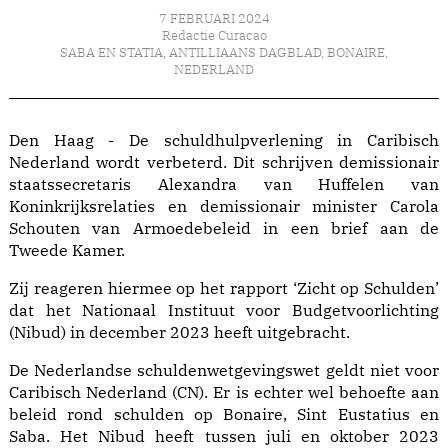
7 FEBRUARI 2024
Redactie Curacao
SABA EN STATIA
,
ANTILLIAANS DAGBLAD
,
BONAIRE
,
NEDERLAND
Den Haag - De schuldhulpverlening in Caribisch
Nederland wordt verbeterd. Dit schrijven demissionair
staatssecretaris Alexandra van Huffelen van
Koninkrijksrelaties en demissionair minister Carola
Schouten van Armoedebeleid in een brief aan de
Tweede Kamer.
Zij reageren hiermee op het rapport ‘Zicht op Schulden’
dat het Nationaal Instituut voor Budgetvoorlichting
(Nibud) in december 2023 heeft uitgebracht.
De Nederlandse schuldenwetgevingswet geldt niet voor
Caribisch Nederland (CN). Er is echter wel behoefte aan
beleid rond schulden op Bonaire, Sint Eustatius en
Saba. Het Nibud heeft tussen juli en oktober 2023