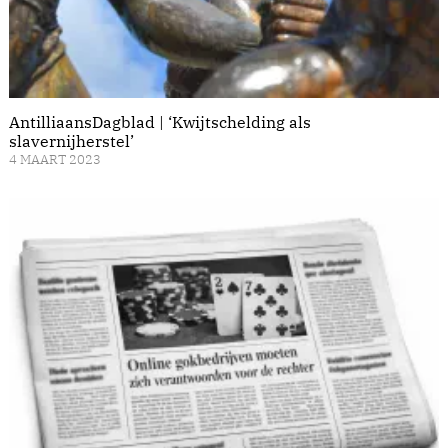
AntilliaansDagblad | ‘Kwijtschelding als
slavernijherstel’
4 MAART 2023