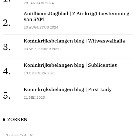
28 JANUARI 2024
AntilliaansDagblad | Z Air krijgt toestemming
van SXM
2.
10 AUGUSTUS 2024
Koninkrijksbelangen blog | Witwaswalhalla
3.
23 SEPTEMBER 2020
Koninkrijksbelangen blog | Sublicenties
4.
13 OKTOBER 2021
Koninkrijksbelangen blog | First Lady
5.
21 MEI 2023
ZOEKEN