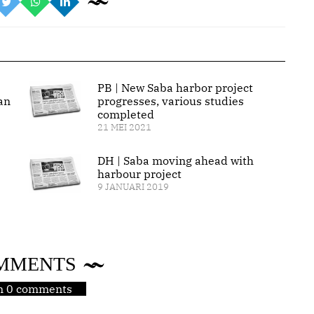
PB | New Saba harbor project
an
progresses, various studies
completed
21 MEI 2021
DH | Saba moving ahead with
harbour project
9 JANUARI 2019
MMENTS
jn 0 comments