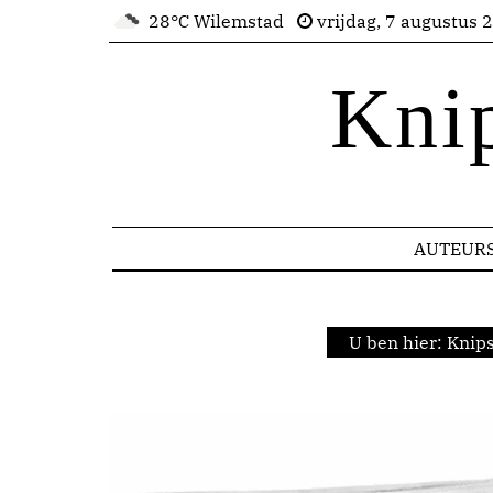
28°C Wilemstad
vrijdag, 7 augustus 
Kni
AUTEUR
U ben hier:
Knips