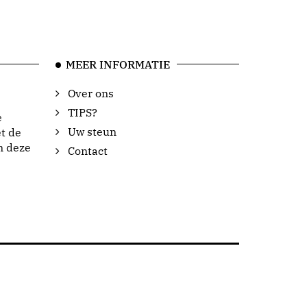
MEER INFORMATIE
Over ons
TIPS?
e
Uw steun
t de
n deze
Contact