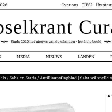
2026
Over ons
TIPS?
Uw steu
pselkrant Cur
Sinds 2010 het nieuws van de eilanden - het hele beeld
S
MEDIA
NIEUWS
LANDEN
els
/
Saba en Statia
/
AntilliaansDagblad | Saba wil snelle 