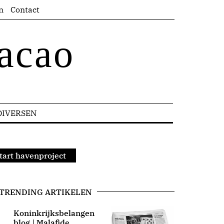
n
Contact
acao
DIVERSEN
start havenproject
TRENDING ARTIKELEN
Koninkrijksbelangen
blog | Malafide