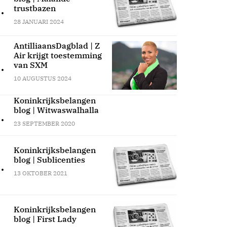
.
trustbazen
28 JANUARI 2024
AntilliaansDagblad | Z
Air krijgt toestemming
.
van SXM
10 AUGUSTUS 2024
Koninkrijksbelangen
blog | Witwaswalhalla
.
23 SEPTEMBER 2020
Koninkrijksbelangen
blog | Sublicenties
.
13 OKTOBER 2021
Koninkrijksbelangen
blog | First Lady
.