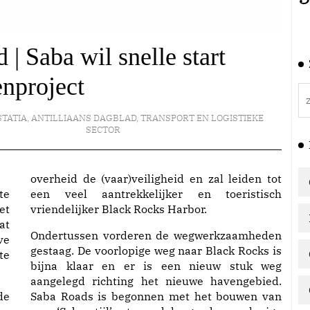
 | Saba wil snelle start
nproject
STATIA
,
ANTILLIAANS DAGBLAD
,
TRANSPORT EN LOGISTIEKE
SECTOR
overheid de (vaar)veiligheid en zal leiden tot
te
een veel aantrekkelijker en toeristisch
et
vriendelijker Black Rocks Harbor.
at
Ondertussen vorderen de wegwerkzaamheden
ve
gestaag. De voorlopige weg naar Black Rocks is
te
bijna klaar en er is een nieuw stuk weg
aangelegd richting het nieuwe havengebied.
de
Saba Roads is begonnen met het bouwen van