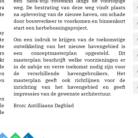
an
een ‘Saba-stijl’-rotswand langs de voorlopige
ra
weg. De bestrating van deze weg vindt plaats
te
na oplevering van de nieuwe haven, om schade
door bouwverkeer te voorkomen en binnenkort
start een herbebossingsproject.
ay
te
Om een indruk te krijgen van de toekomstige
te
ontwikkeling van het nieuwe havengebied is
rs
een conceptmasterplan opgesteld. Dit
kt
masterplan beschrijft welke voorzieningen er
de
in de nabije en verre toekomst nodig zijn voor
en
de verschillende havengebruikers. Het
en
masterplan geeft ook richtlijnen voor de
inrichting van het havengebied en geeft
impressies van de gewenste architectuur.
en
le
Bron:
Antilliaans Dagblad
de