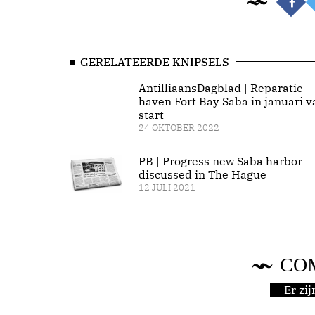
GERELATEERDE KNIPSELS
AntilliaansDagblad | Reparatie
haven Fort Bay Saba in januari v
start
24 OKTOBER 2022
PB | Progress new Saba harbor
discussed in The Hague
12 JULI 2021
CO
Er zi