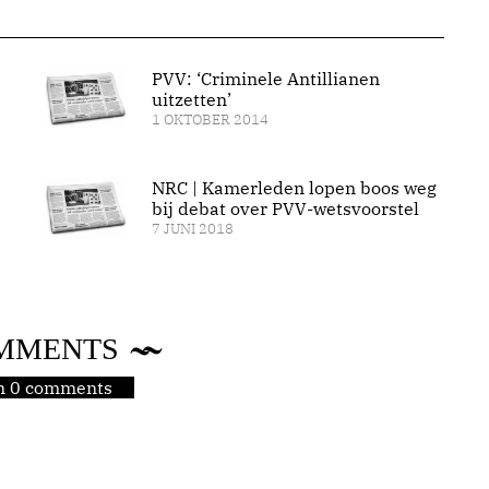
PVV: ‘Criminele Antillianen
uitzetten’
1 OKTOBER 2014
NRC | Kamerleden lopen boos weg
bij debat over PVV-wetsvoorstel
7 JUNI 2018
MMENTS
jn 0 comments