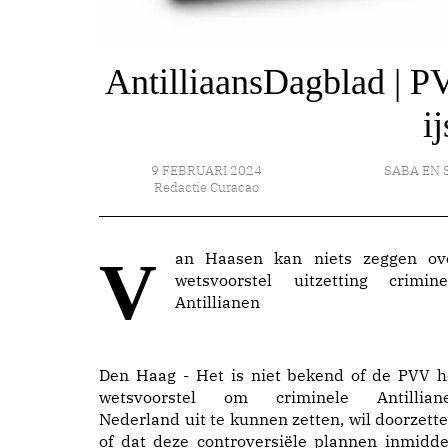
AntilliaansDagblad | PV
i
9 FEBRUARI 2024
SABA EN 
Redactie Curacao
Van Haasen kan niets zeggen over
wetsvoorstel uitzetting crimine
Antillianen
Den Haag - Het is niet bekend of de PVV h
wetsvoorstel om criminele Antillian
Nederland uit te kunnen zetten, wil doorzette
of dat deze controversiële plannen inmidde