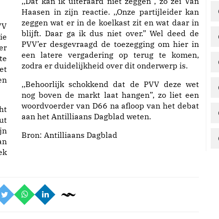
,,Dat kan ik uiteraard niet zeggen”, zo zei Van
Haasen in zijn reactie. ,,Onze partijleider kan
zeggen wat er in de koelkast zit en wat daar in
VV
blijft. Daar ga ik dus niet over.” Wel deed de
ie
PVV’er desgevraagd de toezegging om hier in
er
een latere vergadering op terug te komen,
te
zodra er duidelijkheid over dit onderwerp is.
et
en
,,Behoorlijk schokkend dat de PVV deze wet
nog boven de markt laat hangen”, zo liet een
woordvoerder van D66 na afloop van het debat
ht
aan het Antilliaans Dagblad weten.
ut
jn
Bron:
Antilliaans Dagblad
an
ek