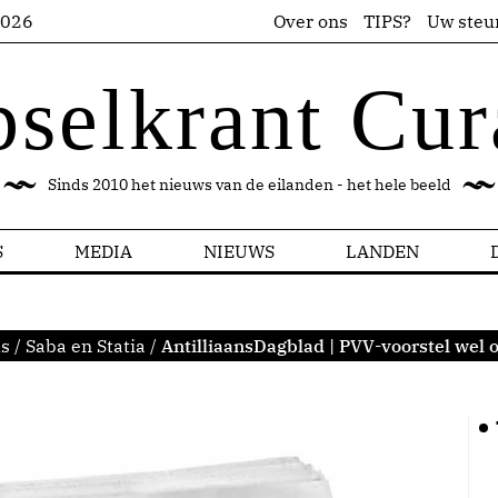
2026
Over ons
TIPS?
Uw steu
pselkrant Cur
Sinds 2010 het nieuws van de eilanden - het hele beeld
S
MEDIA
NIEUWS
LANDEN
ls
/
Saba en Statia
/
AntilliaansDagblad | PVV-voorstel wel of