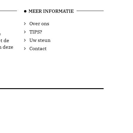
MEER INFORMATIE
Over ons
TIPS?
e
Uw steun
t de
n deze
Contact