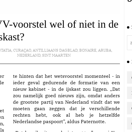
V-voorstel wel of niet in de
jskast?
STATIA
,
CURAÇAO
,
ANTILLIAANS DAGBLAD
,
BONAIRE
,
ARUBA
,
NEDERLAND
,
SINT MAARTEN
te hinten dat het wetsvoorstel momenteel - in
le
ieder geval gedurende de formatie van een
nieuw kabinet - in de ijskast zou liggen. ,,Dat
zou namelijk goed nieuws zijn, omdat anders
de grootste partij van Nederland vindt dat we
moeten gaan zeggen dat je verschillende
et
rechten hebt, ook al heb je hetzelfde
en
Nederlandse paspoort”, aldus Paternotte.
n,
ls