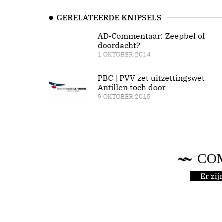
GERELATEERDE KNIPSELS
AD-Commentaar: Zeepbel of
doordacht?
1 OKTOBER 2014
PBC | PVV zet uitzettingswet
Antillen toch door
9 OKTOBER 2015
CO
Er zi