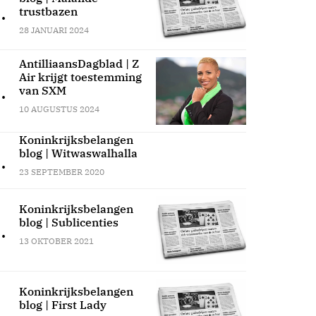
.
trustbazen
28 JANUARI 2024
AntilliaansDagblad | Z
Air krijgt toestemming
.
van SXM
10 AUGUSTUS 2024
Koninkrijksbelangen
blog | Witwaswalhalla
.
23 SEPTEMBER 2020
Koninkrijksbelangen
blog | Sublicenties
.
13 OKTOBER 2021
Koninkrijksbelangen
blog | First Lady
.