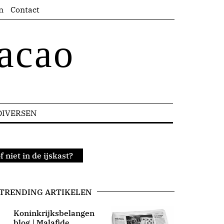
n
Contact
acao
DIVERSEN
 niet in de ijskast?
TRENDING ARTIKELEN
Koninkrijksbelangen
blog | Malafide