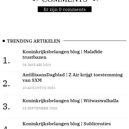
Er zijn 0 comments
TRENDING ARTIKELEN
Koninkrijksbelangen blog | Malafide
trustbazen
1.
28 JANUARI 2024
AntilliaansDagblad | Z Air krijgt toestemming
van SXM
2.
10 AUGUSTUS 2024
Koninkrijksbelangen blog | Witwaswalhalla
3.
23 SEPTEMBER 2020
Koninkrijksbelangen blog | Sublicenties