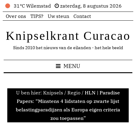
31°C Wilemstad
zaterdag, 8 augustus 2026
Over ons
TIPS?
Uw steun
Contact
Knipselkrant Curacao
Sinds 2010 het nieuws van de eilanden - het hele beeld
MENU
U ben hier:
Knipsels
/
Regio
/
HLN | Paradise
Papers: “Minstens 4 lidstaten op zwarte lijst
belastingparadijzen als Europa eigen criteria
zou toepassen”