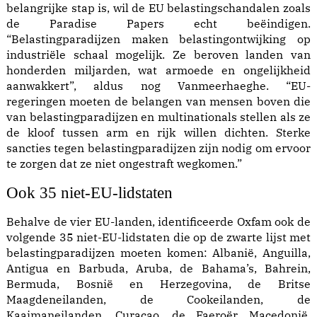
belangrijke stap is, wil de EU belastingschandalen zoals
de Paradise Papers echt beëindigen.
“Belastingparadijzen maken belastingontwijking op
industriële schaal mogelijk. Ze beroven landen van
honderden miljarden, wat armoede en ongelijkheid
aanwakkert”, aldus nog Vanmeerhaeghe. “EU-
regeringen moeten de belangen van mensen boven die
van belastingparadijzen en multinationals stellen als ze
de kloof tussen arm en rijk willen dichten. Sterke
sancties tegen belastingparadijzen zijn nodig om ervoor
te zorgen dat ze niet ongestraft wegkomen.”
Ook 35 niet-EU-lidstaten
Behalve de vier EU-landen, identificeerde Oxfam ook de
volgende 35 niet-EU-lidstaten die op de zwarte lijst met
belastingparadijzen moeten komen: Albanië, Anguilla,
Antigua en Barbuda, Aruba, de Bahama’s, Bahrein,
Bermuda, Bosnië en Herzegovina, de Britse
Maagdeneilanden, de Cookeilanden, de
Kaaimaneilanden, Curaçao, de Faeroër, Macedonië,