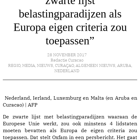
zwarte lijst
belastingparadijzen als
Europa eigen criteria zou
toepassen”
28 NOVEMBER 2017
Redactie Curacao
REGIO
,
MEDIA
,
NIEUWS
,
CURAÇAO
,
ALGEMEEN NIEUWS
,
ARUBA
,
NEDERLAND
Nederland, Ierland, Luxemburg en Malta (en Aruba en
Curacao) | AFP
De zwarte lijst met belastingparadijzen waaraan de
Europese Unie werkt, zou ook minstens 4 lidstaten
moeten bevatten als Europa de eigen criteria zou
toepassen. Dat stelt Oxfam in een persbericht. Het gaat