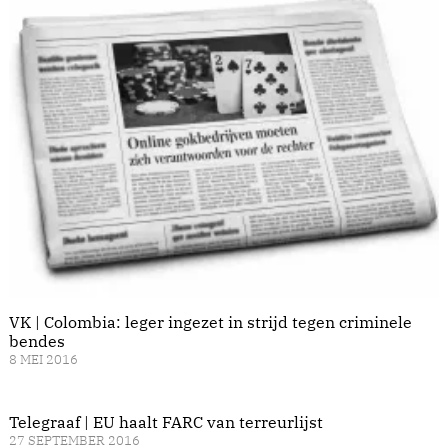
VK | Colombia: leger ingezet in strijd tegen criminele
bendes
8 MEI 2016
Telegraaf | EU haalt FARC van terreurlijst
27 SEPTEMBER 2016