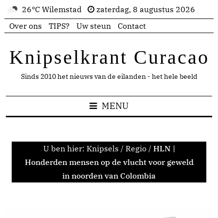
26°C Wilemstad
zaterdag, 8 augustus 2026
Over ons
TIPS?
Uw steun
Contact
Knipselkrant Curacao
Sinds 2010 het nieuws van de eilanden - het hele beeld
MENU
U ben hier:
Knipsels
/
Regio
/
HLN |
Honderden mensen op de vlucht voor geweld
in noorden van Colombia