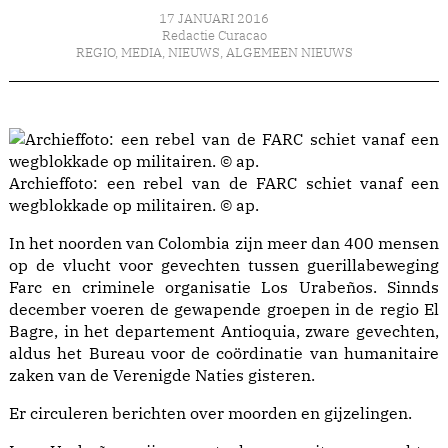
17 JANUARI 2016
Redactie Curacao
REGIO
,
MEDIA
,
NIEUWS
,
ALGEMEEN NIEUWS
Archieffoto: een rebel van de FARC schiet vanaf een
wegblokkade op militairen. © ap.
In het noorden van Colombia zijn meer dan 400 mensen
op de vlucht voor gevechten tussen guerillabeweging
Farc en criminele organisatie Los Urabeños. Sinnds
december voeren de gewapende groepen in de regio El
Bagre, in het departement Antioquia, zware gevechten,
aldus het Bureau voor de coördinatie van humanitaire
zaken van de Verenigde Naties gisteren.
Er circuleren berichten over moorden en gijzelingen.