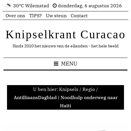
30°C Wilemstad
donderdag, 6 augustus 2026
Over ons
TIPS?
Uw steun
Contact
Knipselkrant Curacao
Sinds 2010 het nieuws van de eilanden - het hele beeld
MENU
U ben hier:
Knipsels
/
Regio
/
AntilliaansDagblad | Noodhulp onderweg naar
Haïti