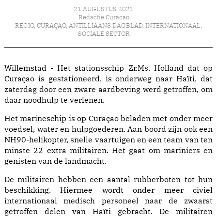
21 AUGUSTUS 2021
Redactie Curacao
REGIO
,
CURAÇAO
,
ANTILLIAANS DAGBLAD
,
INTERNATIONAAL
,
SOCIALE SECTOR
Willemstad - Het stationsschip Zr.Ms. Holland dat op
Curaçao is gestationeerd, is onderweg naar Haïti, dat
zaterdag door een zware aardbeving werd getroffen, om
daar noodhulp te verlenen.
Het marineschip is op Curaçao beladen met onder meer
voedsel, water en hulpgoederen. Aan boord zijn ook een
NH90-helikopter, snelle vaartuigen en een team van ten
minste 22 extra militairen. Het gaat om mariniers en
genisten van de landmacht.
De militairen hebben een aantal rubberboten tot hun
beschikking. Hiermee wordt onder meer civiel
internationaal medisch personeel naar de zwaarst
getroffen delen van Haïti gebracht. De militairen