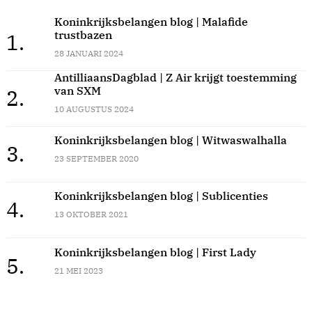
Koninkrijksbelangen blog | Malafide
trustbazen
1.
28 JANUARI 2024
AntilliaansDagblad | Z Air krijgt toestemming
van SXM
2.
10 AUGUSTUS 2024
Koninkrijksbelangen blog | Witwaswalhalla
3.
23 SEPTEMBER 2020
Koninkrijksbelangen blog | Sublicenties
4.
13 OKTOBER 2021
Koninkrijksbelangen blog | First Lady
5.
21 MEI 2023