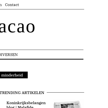
n
Contact
acao
DIVERSEN
e minderheid
TRENDING ARTIKELEN
Koninkrijksbelangen
blog | Malafide