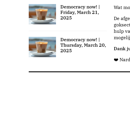
Democracy now! |
Wat moo
Friday, March 21,
2025
De afge
goksect
hulp va
mogeli
Democracy now! |
Thursday, March 20,
Dank ju
2025
❤️ Nar