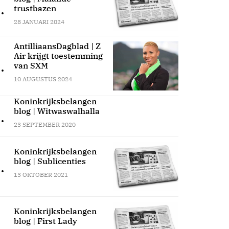
.
trustbazen
28 JANUARI 2024
AntilliaansDagblad | Z
Air krijgt toestemming
.
van SXM
10 AUGUSTUS 2024
Koninkrijksbelangen
blog | Witwaswalhalla
.
23 SEPTEMBER 2020
Koninkrijksbelangen
blog | Sublicenties
.
13 OKTOBER 2021
Koninkrijksbelangen
blog | First Lady
.