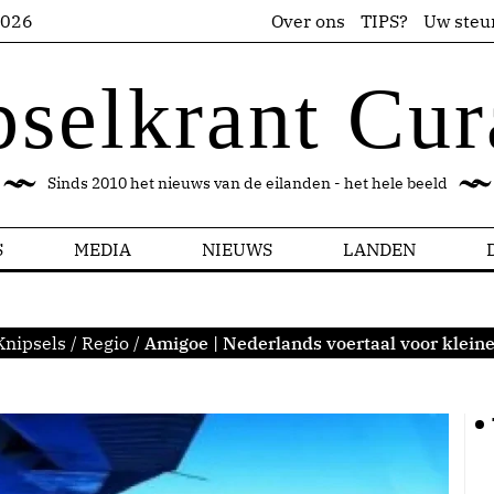
2026
Over ons
TIPS?
Uw steu
pselkrant Cur
Sinds 2010 het nieuws van de eilanden - het hele beeld
S
MEDIA
NIEUWS
LANDEN
Knipsels
/
Regio
/
Amigoe | Nederlands voertaal voor klein