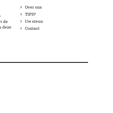
Over ons
TIPS?
e
Uw steun
t de
n deze
Contact