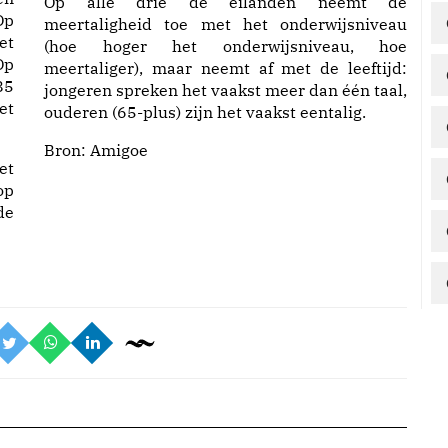
Op alle drie de eilanden neemt de
Op
meertaligheid toe met het onderwijsniveau
et
(hoe hoger het onderwijsniveau, hoe
Op
meertaliger), maar neemt af met de leeftijd:
85
jongeren spreken het vaakst meer dan één taal,
et
ouderen (65-plus) zijn het vaakst eentalig.
Bron: Amigoe
et
op
de