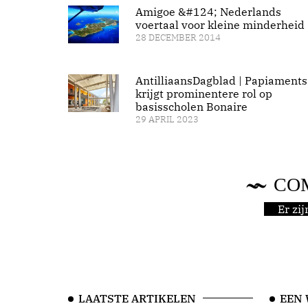
Amigoe &#124; Nederlands
voertaal voor kleine minderheid
28 DECEMBER 2014
AntilliaansDagblad | Papiaments
krijgt prominentere rol op
basisscholen Bonaire
29 APRIL 2023
CO
Er zi
LAATSTE ARTIKELEN
EEN