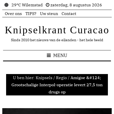
29°C Wilemstad
zaterdag, 8 augustus 2026
Over ons
TIPS?
Uw steun
Contact
Knipselkrant Curacao
Sinds 2010 het nieuws van de eilanden - het hele beeld
MENU
U ben hier:
Knipsels
/
Regio
/
Amigoe &#124;
Grootschalige Interpol-operatie levert 27,5 ton
drugs op