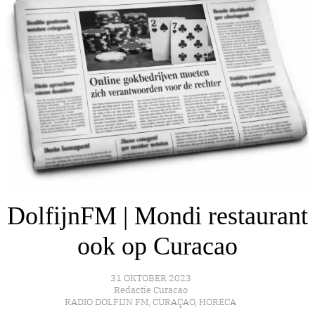
DolfijnFM | Mondi restaurant
ook op Curacao
31 OKTOBER 2023
Redactie Curacao
RADIO DOLFIJN FM
,
CURAÇAO
,
HORECA