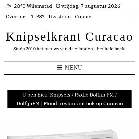
28°C Wilemstad
vrijdag, 7 augustus 2026
Over ons
TIPS?
Uw steun
Contact
Knipselkrant Curacao
Sinds 2010 het nieuws van de eilanden - het hele beeld
MENU
U ben hier:
Knipsels
/
Radio Dolfijn FM
/
DolfijnFM | Mondi restaurant ook op Curacao