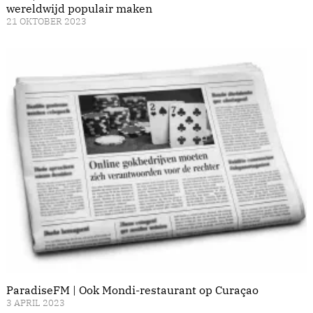
wereldwijd populair maken
21 OKTOBER 2023
ParadiseFM | Ook Mondi-restaurant op Curaçao
3 APRIL 2023