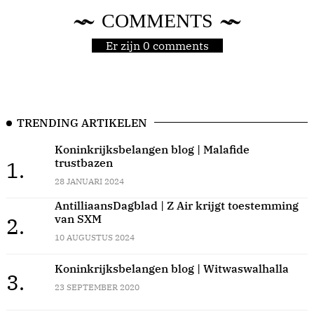
COMMENTS
Er zijn 0 comments
TRENDING ARTIKELEN
Koninkrijksbelangen blog | Malafide
trustbazen
1.
28 JANUARI 2024
AntilliaansDagblad | Z Air krijgt toestemming
van SXM
2.
10 AUGUSTUS 2024
Koninkrijksbelangen blog | Witwaswalhalla
3.
23 SEPTEMBER 2020