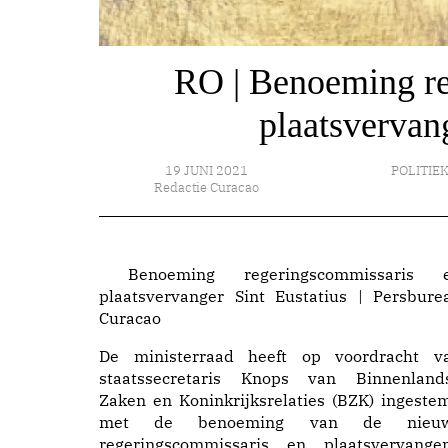
RO | Benoeming re
plaatsvervang
19 JUNI 2021
POLITIE
Redactie Curacao
Benoeming regeringscommissaris 
plaatsvervanger Sint Eustatius | Persbure
Curacao
De ministerraad heeft op voordracht v
staatssecretaris Knops van Binnenland
Zaken en Koninkrijksrelaties (BZK) ingeste
met de benoeming van de nieu
regeringscommissaris en plaatsvervange