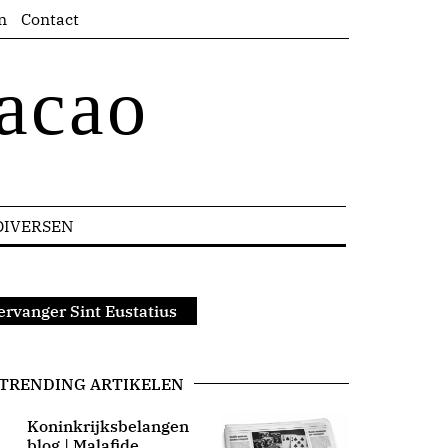
n
Contact
acao
DIVERSEN
rvanger Sint Eustatius
TRENDING ARTIKELEN
Koninkrijksbelangen
blog | Malafide