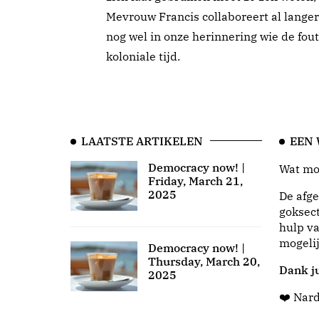
Mevrouw Francis collaboreert al lang
nog wel in onze herinnering wie de fou
koloniale tijd.
LAATSTE ARTIKELEN
EEN
Democracy now! |
Wat moo
Friday, March 21,
2025
De afge
goksect
hulp va
mogeli
Democracy now! |
Thursday, March 20,
Dank ju
2025
❤️ Nar