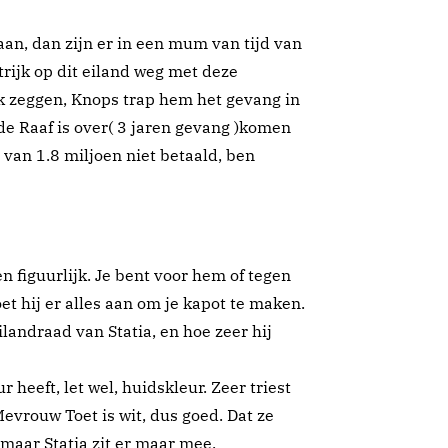
gaan, dan zijn er in een mum van tijd van
trijk op dit eiland weg met deze
k zeggen, Knops trap hem het gevang in
 de Raaf is over( 3 jaren gevang )komen
e van 1.8 miljoen niet betaald, ben
en figuurlijk. Je bent voor hem of tegen
oet hij er alles aan om je kapot te maken.
ilandraad van Statia, en hoe zeer hij
 heeft, let wel, huidskleur. Zeer triest
evrouw Toet is wit, dus goed. Dat ze
 maar Statia zit er maar mee.