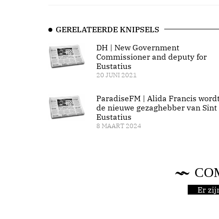
GERELATEERDE KNIPSELS
DH | New Government
Commissioner and deputy for
Eustatius
20 JUNI 2021
ParadiseFM | Alida Francis word
de nieuwe gezaghebber van Sint
Eustatius
8 MAART 2024
CO
Er zi