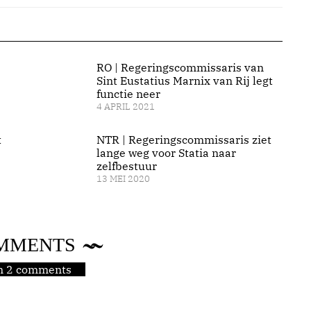
RO | Regeringscommissaris van
Sint Eustatius Marnix van Rij legt
functie neer
4 APRIL 2021
t
NTR | Regeringscommissaris ziet
lange weg voor Statia naar
zelfbestuur
13 MEI 2020
MMENTS
jn 2 comments