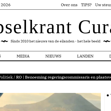
s 2026
Over ons
TIPS?
Uw steu
pselkrant Cur
Sinds 2010 het nieuws van de eilanden - het hele beeld
S
MEDIA
NIEUWS
LANDEN
olitiek
/
RO | Benoeming regeringscommissaris en plaatsve