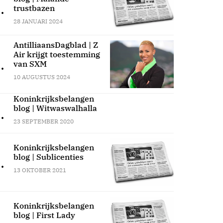
.
trustbazen
28 JANUARI 2024
AntilliaansDagblad | Z
Air krijgt toestemming
.
van SXM
10 AUGUSTUS 2024
Koninkrijksbelangen
blog | Witwaswalhalla
.
23 SEPTEMBER 2020
Koninkrijksbelangen
blog | Sublicenties
.
13 OKTOBER 2021
Koninkrijksbelangen
blog | First Lady
.