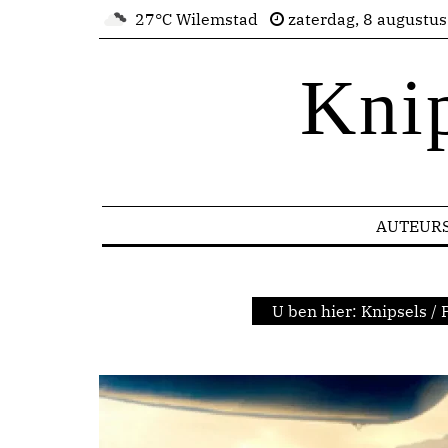
27°C Wilemstad
zaterdag, 8 augustu
Kni
AUTEUR
U ben hier:
Knipsels
/
P