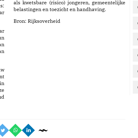
als kwetsbare (risico) jongeren, gemeentelijke
s:
belastingen en toezicht en handhaving.
ar
Bron:
Rijksoverheid
ar
un
an
an
uw
nt
in
ze
nd