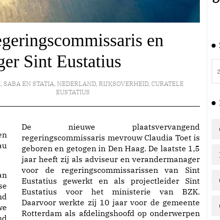
geringscommissaris en
er Sint Eustatius
K
,
SABA EN STATIA
,
NEDERLAND
,
RIJKSOVERHEID
,
CURATELE
EUSTATIUS
De nieuwe plaatsvervangend
en
regeringscommissaris mevrouw Claudia Toet is
au
geboren en getogen in Den Haag. De laatste 1,5
jaar heeft zij als adviseur en verandermanager
voor de regeringscommissarissen van Sint
an
Eustatius gewerkt en als projectleider Sint
se
Eustatius voor het ministerie van BZK.
md
Daarvoor werkte zij 10 jaar voor de gemeente
we
Rotterdam als afdelingshoofd op onderwerpen
nd