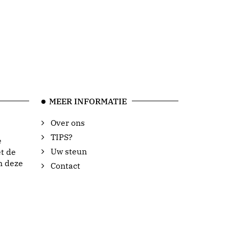
MEER INFORMATIE
Over ons
TIPS?
e
Uw steun
t de
n deze
Contact