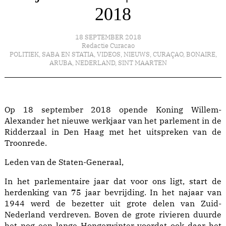
2018
18 SEPTEMBER 2018
Redactie Curacao
POLITIEK
,
SABA EN STATIA
,
VIDEOS
,
NIEUWS
,
CURAÇAO
,
BONAIRE
,
ARUBA
,
NEDERLAND
,
SINT MAARTEN
Op 18 september 2018 opende Koning Willem-
Alexander het nieuwe werkjaar van het parlement in de
Ridderzaal in Den Haag met het uitspreken van de
Troonrede.
Leden van de Staten-Generaal,
In het parlementaire jaar dat voor ons ligt, start de
herdenking van 75 jaar bevrijding. In het najaar van
1944 werd de bezetter uit grote delen van Zuid-
Nederland verdreven. Boven de grote rivieren duurde
het nog een lange Hongerwinter voordat ook daar het