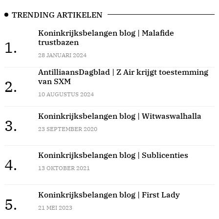
TRENDING ARTIKELEN
Koninkrijksbelangen blog | Malafide
trustbazen
1.
28 JANUARI 2024
AntilliaansDagblad | Z Air krijgt toestemming
van SXM
2.
10 AUGUSTUS 2024
Koninkrijksbelangen blog | Witwaswalhalla
3.
23 SEPTEMBER 2020
Koninkrijksbelangen blog | Sublicenties
4.
13 OKTOBER 2021
Koninkrijksbelangen blog | First Lady
5.
21 MEI 2023