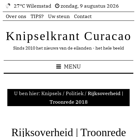
27°C Wilemstad
zondag, 9 augustus 2026
Over ons
TIPS?
Uw steun
Contact
Knipselkrant Curacao
Sinds 2010 het nieuws van de eilanden - het hele beeld
MENU
U ben hier:
Knipsels
/
Politiek
/
Rijksoverheid |
Troonrede 2018
Rijksoverheid | Troonrede