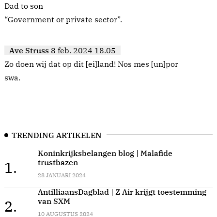
Dad to son
“Government or private sector”.
Ave Struss
8 feb. 2024 18.05
Zo doen wij dat op dit [ei]land! Nos mes [un]por
swa.
TRENDING ARTIKELEN
Koninkrijksbelangen blog | Malafide
trustbazen
1.
28 JANUARI 2024
AntilliaansDagblad | Z Air krijgt toestemming
van SXM
2.
10 AUGUSTUS 2024