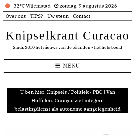
32°C Wilemstad
zondag, 9 augustus 2026
Over ons
TIPS?
Uw steun
Contact
Knipselkrant Curacao
Sinds 2010 het nieuws van de eilanden - het hele beeld
MENU
U ben hier:
Knipsels
/
Politiek
/
PBC | Van
Huffelen: Curaçao ziet integere
belastingdienst als autonome aangelegenheid