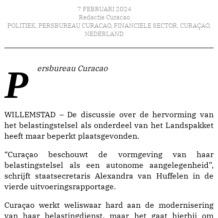
7 FEBRUARI 2024
Redactie Curacao
POLITIEK
,
PERSBUREAU CURACAO
,
FINANCIELE SECTOR
,
CURAÇAO
,
NEDERLAND
Persbureau Curacao
WILLEMSTAD – De discussie over de hervorming van
het belastingstelsel als onderdeel van het Landspakket
heeft maar beperkt plaatsgevonden.
“Curaçao beschouwt de vormgeving van haar
belastingstelsel als een autonome aangelegenheid”,
schrijft staatsecretaris Alexandra van Huffelen in de
vierde uitvoeringsrapportage.
Curaçao werkt weliswaar hard aan de modernisering
van haar belastingdienst, maar het gaat hierbij om