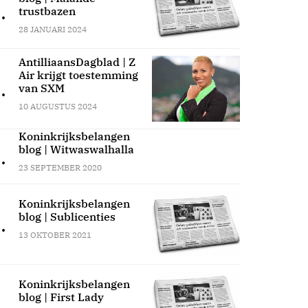
.
trustbazen
28 JANUARI 2024
AntilliaansDagblad | Z
Air krijgt toestemming
.
van SXM
10 AUGUSTUS 2024
Koninkrijksbelangen
blog | Witwaswalhalla
.
23 SEPTEMBER 2020
Koninkrijksbelangen
blog | Sublicenties
.
13 OKTOBER 2021
Koninkrijksbelangen
blog | First Lady
.