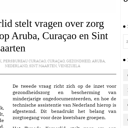
d stelt vragen over zorg
p Aruba, Curaçao en Sint
aarten
K
,
PERSBUREAU CURACAO
,
CURAÇAO
,
GEZONDHEID
,
ARUBA
,
NEDERLAND
,
SINT MAARTEN
,
VENEZUELA
De tweede vraag richt zich op de inzet voor
gezondheidszorg en bescherming van
minderjarige ongedocumenteerden, en hoe de
technische assistentie van Nederland hierop is
k,
afgestemd. Dit benadrukt het belang van
t,
zorgtoegang voor deze kwetsbare groepen.
de
d,