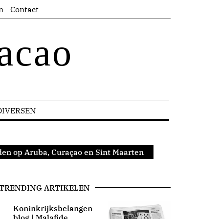
n
Contact
acao
DIVERSEN
en op Aruba, Curaçao en Sint Maarten
TRENDING ARTIKELEN
Koninkrijksbelangen
blog | Malafide