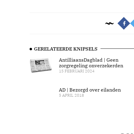
GERELATEERDE KNIPSELS
AntilliaansDagblad | Geen
zorgregeling onverzekerden
15 FEBRUARI 2024
AD | Bezorgd over eilanden
5 APRIL 2018