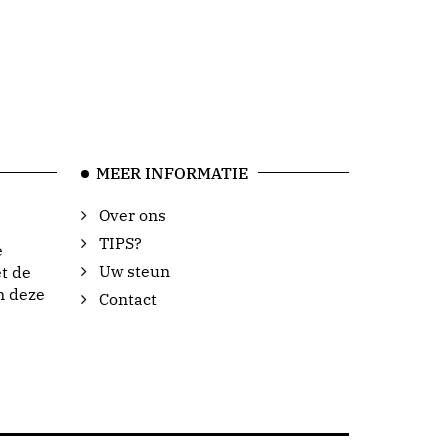
MEER INFORMATIE
Over ons
TIPS?
e
Uw steun
t de
n deze
Contact