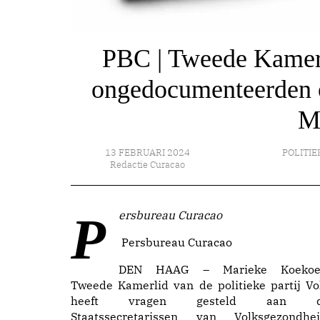
PBC | Tweede Kamerli
ongedocumenteerden o
M
13 FEBRUARI 2024
POLITIE
Redactie Curacao
Persbureau Curacao
Persbureau Curacao
DEN HAAG – Marieke Koekoe
Tweede Kamerlid van de politieke partij Vol
heeft vragen gesteld aan 
Staatssecretarissen van Volksgezondhei