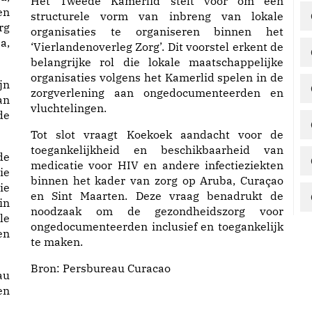
Het Tweede Kamerlid stelt voor om een
en
structurele vorm van inbreng van lokale
rg
organisaties te organiseren binnen het
a,
‘Vierlandenoverleg Zorg’. Dit voorstel erkent de
belangrijke rol die lokale maatschappelijke
organisaties volgens het Kamerlid spelen in de
jn
zorgverlening aan ongedocumenteerden en
an
vluchtelingen.
de
Tot slot vraagt Koekoek aandacht voor de
toegankelijkheid en beschikbaarheid van
de
medicatie voor HIV en andere infectieziekten
ie
binnen het kader van zorg op Aruba, Curaçao
ie
en Sint Maarten. Deze vraag benadrukt de
in
noodzaak om de gezondheidszorg voor
le
ongedocumenteerden inclusief en toegankelijk
en
te maken.
Bron:
Persbureau Curacao
au
en