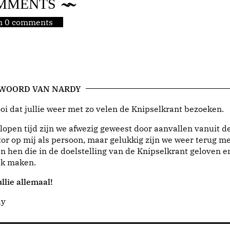
MMENTS
jn 0 comments
 WOORD VAN NARDY
i dat jullie weer met zo velen de Knipselkrant bezoeken.
lopen tijd zijn we afwezig geweest door aanvallen vanuit d
or op mij als persoon, maar gelukkig zijn we weer terug me
n hen die in de doelstelling van de Knipselkrant geloven e
jk maken.
llie allemaal!
dy