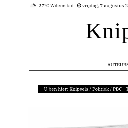
27°C Wilemstad
vrijdag, 7 augustus 
Kni
AUTEUR
U ben hier:
Knipsels
/
Politiek
/
PBC | 