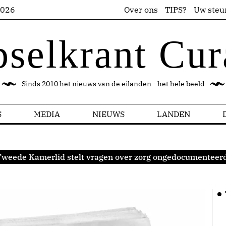
2026
Over ons
TIPS?
Uw steu
pselkrant Cur
Sinds 2010 het nieuws van de eilanden - het hele beeld
S
MEDIA
NIEUWS
LANDEN
Tweede Kamerlid stelt vragen over zorg ongedocumenteerd