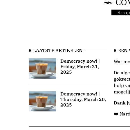
CO
Er zi
LAATSTE ARTIKELEN
EEN
Democracy now! |
Wat moo
Friday, March 21,
2025
De afge
goksect
hulp va
mogeli
Democracy now! |
Thursday, March 20,
Dank ju
2025
❤️ Nar