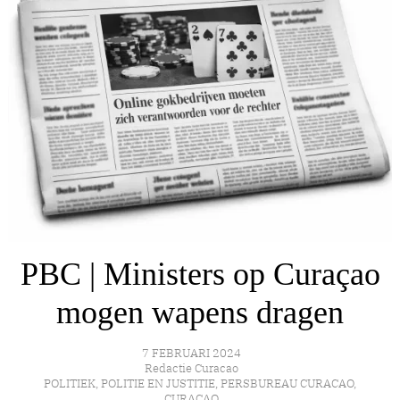
PBC | Ministers op Curaçao
mogen wapens dragen
7 FEBRUARI 2024
Redactie Curacao
POLITIEK
,
POLITIE EN JUSTITIE
,
PERSBUREAU CURACAO
,
CURAÇAO