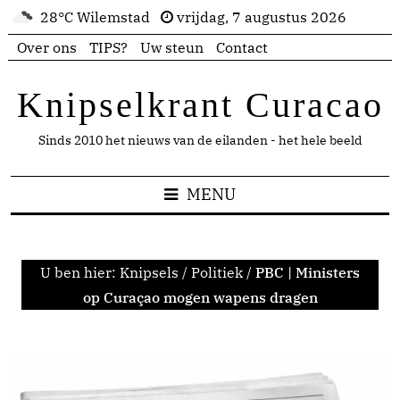
28°C Wilemstad
vrijdag, 7 augustus 2026
Over ons
TIPS?
Uw steun
Contact
Knipselkrant Curacao
Sinds 2010 het nieuws van de eilanden - het hele beeld
MENU
U ben hier:
Knipsels
/
Politiek
/
PBC | Ministers
op Curaçao mogen wapens dragen