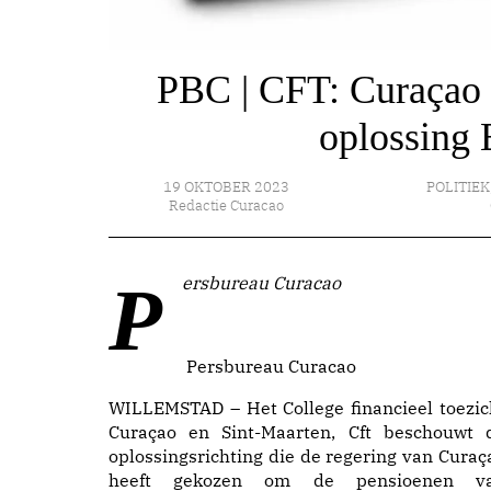
PBC | CFT: Curaçao s
oplossing
19 OKTOBER 2023
POLITIEK
Redactie Curacao
Persbureau Curacao
Persbureau Curacao
WILLEMSTAD – Het College financieel toezic
Curaçao en Sint-Maarten, Cft beschouwt 
oplossingsrichting die de regering van Curaç
heeft gekozen om de pensioenen v