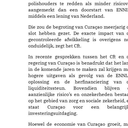
polishouders te redden als minder risicov
aangemerkt dan een doorstart van ENNI
middels een lening van Nederland.
Die zou de begroting van Curaçao meerjarig 
slot hebben gezet. De exacte impact van 
gecontroleerde afwikkeling is overigens n
onduidelijk, zegt het Cft.
In recente gesprekken tussen het Cft en 
regering van Curaçao is benadrukt dat het la
in de komende jaren te maken zal krijgen m
hogere uitgaven als gevolg van de ENNI
oplossing en de herfinanciering van 
liquiditeitssteun. Bovendien blijven 
aanzienlijke risico’s en onzekerheden besta
op het gebied van zorg en sociale zekerheid, 
staat Curaçao voor een belangrij
investeringsuitdaging.
Hoewel de economie van Curaçao groeit, m