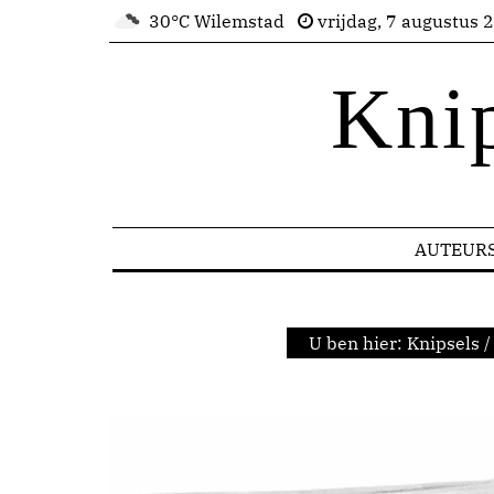
30°C Wilemstad
vrijdag, 7 augustus 
Kni
AUTEUR
U ben hier:
Knipsels
/