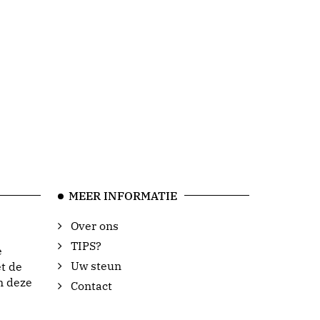
MEER INFORMATIE
Over ons
TIPS?
e
Uw steun
t de
n deze
Contact