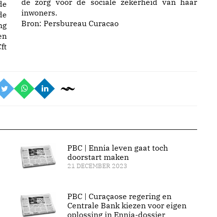
de zorg voor de sociale zekerheid van haar
de
inwoners.
de
Bron:
Persbureau Curacao
ng
en
ft
PBC | Ennia leven gaat toch
doorstart maken
21 DECEMBER 2023
PBC | Curaçaose regering en
Centrale Bank kiezen voor eigen
oplossing in Ennia-dossier