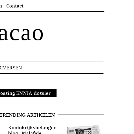
n
Contact
acao
DIVERSEN
plossing ENNIA-dossier
TRENDING ARTIKELEN
Koninkrijksbelangen
blog | Malafide