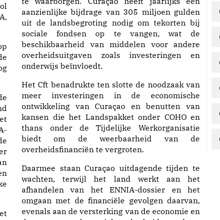
te waarborgen. Curaçao heeft jaarlijks een
ol
aanzienlijke bijdrage van 305 miljoen gulden
A,
uit de landsbegroting nodig om tekorten bij
sociale fondsen op te vangen, wat de
beschikbaarheid van middelen voor andere
op
overheidsuitgaven zoals investeringen en
de
onderwijs beïnvloedt.
og
Het Cft benadrukte ten slotte de noodzaak van
meer investeringen in de economische
de
ontwikkeling van Curaçao en benutten van
nd
kansen die het Landspakket onder COHO en
et
thans onder de Tijdelijke Werkorganisatie
A-
biedt om de weerbaarheid van de
de
overheidsfinanciën te vergroten.
er
an
Daarmee staan Curaçao uitdagende tijden te
en
wachten, terwijl het land werkt aan het
ke
afhandelen van het ENNIA-dossier en het
omgaan met de financiële gevolgen daarvan,
evenals aan de versterking van de economie en
et