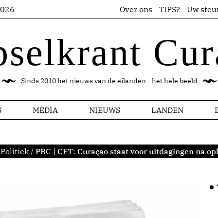
2026
Over ons
TIPS?
Uw steu
pselkrant Cur
Sinds 2010 het nieuws van de eilanden - het hele beeld
S
MEDIA
NIEUWS
LANDEN
Politiek
/
PBC | CFT: Curaçao staat voor uitdagingen na o