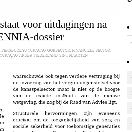
taat voor uitdagingen na
 ENNIA-dossier
,
PERSBUREAU CURACAO
,
GOKSECTOR
,
FINANCIELE SECTOR
,
CURAÇAO
,
ARUBA
,
NEDERLAND
,
SINT MAARTEN
waarschuwde ook tegen verdere vertraging bij
de invoering van het vergunningenstelsel voor
de kansspelsector, maar is niet op de hoogte
van de exacte ins&outs van de nieuwe
wetgeving, die nog bij de Raad van Advies ligt.
ht
Structurele hervormingen zijn eveneens
de
cruciaal om de toegankelijkheid van zorg en
ao
sociale zekerheid voor toekomstige generaties
an