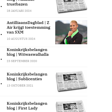
.
trustbazen
28 JANUARI 2024
AntilliaansDagblad | Z
Air krijgt toestemming
.
van SXM
10 AUGUSTUS 2024
Koninkrijksbelangen
blog | Witwaswalhalla
.
23 SEPTEMBER 2020
Koninkrijksbelangen
blog | Sublicenties
.
13 OKTOBER 2021
Koninkrijksbelangen
blog | First Lady
.