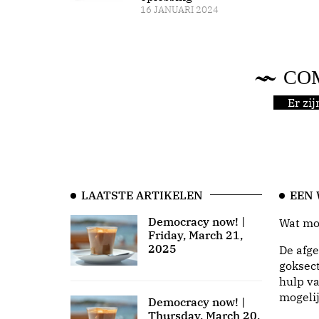
16 JANUARI 2024
CO
Er zi
LAATSTE ARTIKELEN
EEN
Democracy now! |
Wat moo
Friday, March 21,
2025
De afge
goksect
hulp va
mogeli
Democracy now! |
Thursday, March 20,