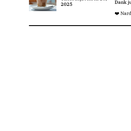
Dank ju
2025
❤️ Nar