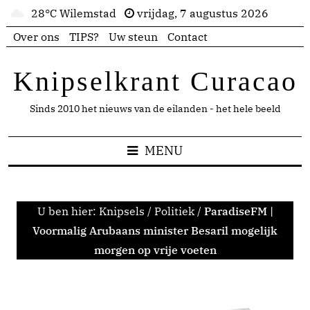
28°C Wilemstad
vrijdag, 7 augustus 2026
Over ons
TIPS?
Uw steun
Contact
Knipselkrant Curacao
Sinds 2010 het nieuws van de eilanden - het hele beeld
MENU
U ben hier:
Knipsels
/
Politiek
/
ParadiseFM |
Voormalig Arubaans minister Besaril mogelijk
morgen op vrije voeten