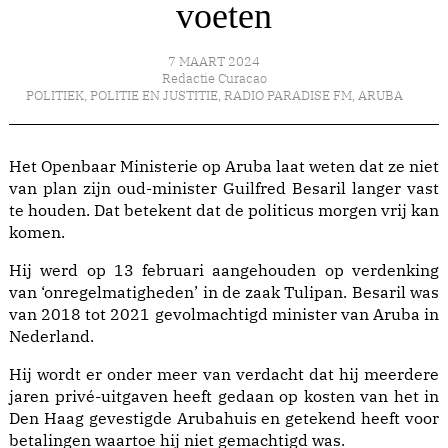
voeten
7 MAART 2024
Redactie Curacao
POLITIEK
,
POLITIE EN JUSTITIE
,
RADIO PARADISE FM
,
ARUBA
Het Openbaar Ministerie op Aruba laat weten dat ze niet
van plan zijn oud-minister Guilfred Besaril langer vast
te houden. Dat betekent dat de politicus morgen vrij kan
komen.
Hij werd op 13 februari aangehouden op verdenking
van ‘onregelmatigheden’ in de zaak Tulipan. Besaril was
van 2018 tot 2021 gevolmachtigd minister van Aruba in
Nederland.
Hij wordt er onder meer van verdacht dat hij meerdere
jaren privé-uitgaven heeft gedaan op kosten van het in
Den Haag gevestigde Arubahuis en getekend heeft voor
betalingen waartoe hij niet gemachtigd was.