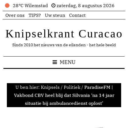
28°C Wilemstad
zaterdag, 8 augustus 2026
Over ons
TIPS?
Uw steun
Contact
Knipselkrant Curacao
Sinds 2010 het nieuws van de eilanden - het hele beeld
MENU
U ben hier:
Knipsels
/
Politiek
/
ParadiseFM |
Vakbond CBV heel blij dat Silvania ‘na 14 jaar
situatie bij ambulancedienst oplost’