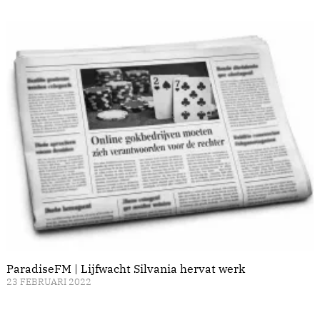
ParadiseFM | Lijfwacht Silvania hervat werk
23 FEBRUARI 2022