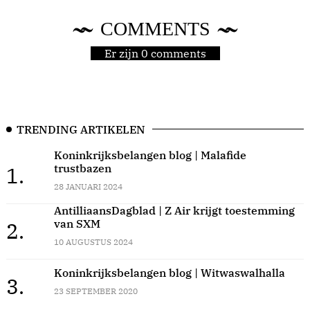
COMMENTS
Er zijn 0 comments
TRENDING ARTIKELEN
Koninkrijksbelangen blog | Malafide
trustbazen
1.
28 JANUARI 2024
AntilliaansDagblad | Z Air krijgt toestemming
van SXM
2.
10 AUGUSTUS 2024
Koninkrijksbelangen blog | Witwaswalhalla
3.
23 SEPTEMBER 2020