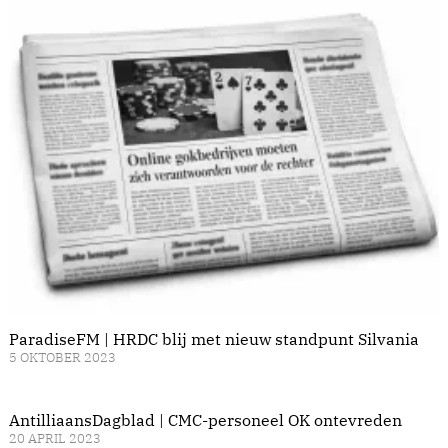
ParadiseFM | HRDC blij met nieuw standpunt Silvania
5 OKTOBER 2023
AntilliaansDagblad | CMC-personeel OK ontevreden
20 APRIL 2023