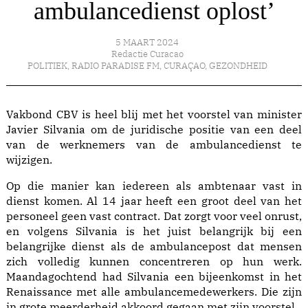
ambulancedienst oplost’
5 MAART 2024
Redactie Curacao
POLITIEK
,
RADIO PARADISE FM
,
CURAÇAO
,
GEZONDHEID
Vakbond CBV is heel blij met het voorstel van minister
Javier Silvania om de juridische positie van een deel
van de werknemers van de ambulancedienst te
wijzigen.
Op die manier kan iedereen als ambtenaar vast in
dienst komen. Al 14 jaar heeft een groot deel van het
personeel geen vast contract. Dat zorgt voor veel onrust,
en volgens Silvania is het juist belangrijk bij een
belangrijke dienst als de ambulancepost dat mensen
zich volledig kunnen concentreren op hun werk.
Maandagochtend had Silvania een bijeenkomst in het
Renaissance met alle ambulancemedewerkers. Die zijn
in grote meerderheid akkoord gegaan met zijn voorstel.