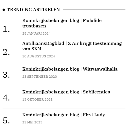
TRENDING ARTIKELEN
Koninkrijksbelangen blog | Malafide
trustbazen
1.
28 JANUARI 2024
AntilliaansDagblad | Z Air krijgt toestemming
van SXM
2.
10 AUGUSTUS 2024
Koninkrijksbelangen blog | Witwaswalhalla
3.
23 SEPTEMBER 2020
Koninkrijksbelangen blog | Sublicenties
4.
13 OKTOBER 2021
Koninkrijksbelangen blog | First Lady
5.
21 MEI 2023