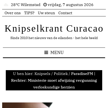
28°C Wilemstad
vrijdag, 7 augustus 2026
Over ons
TIPS?
Uw steun
Contact
Knipselkrant Curacao
Sinds 2010 het nieuws van de eilanden - het hele beeld
MENU
U ben hier:
Knipsels
/
Politiek
/
ParadiseFM |
Rechter: Ministerie moet afwijzing vergunning
verloskundige herzien