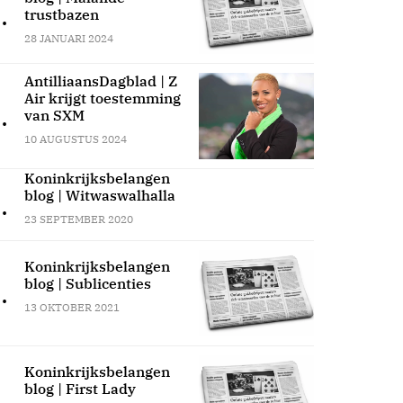
.
trustbazen
28 JANUARI 2024
AntilliaansDagblad | Z
Air krijgt toestemming
.
van SXM
10 AUGUSTUS 2024
Koninkrijksbelangen
blog | Witwaswalhalla
.
23 SEPTEMBER 2020
Koninkrijksbelangen
blog | Sublicenties
.
13 OKTOBER 2021
Koninkrijksbelangen
blog | First Lady
.