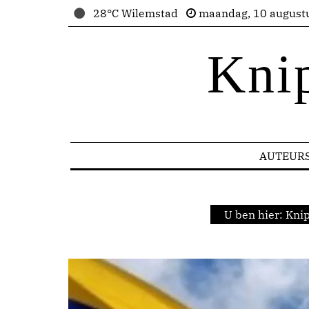
28°C Wilemstad
maandag, 10 august
Kni
AUTEUR
U ben hier:
Knip