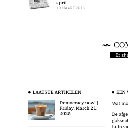
april
10 MAART 2013
CO
Er zi
LAATSTE ARTIKELEN
EEN
Democracy now! |
Wat moo
Friday, March 21,
2025
De afge
goksect
hulp va