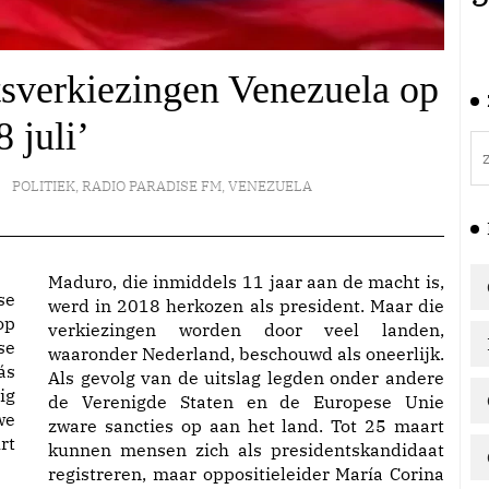
tsverkiezingen Venezuela op
8 juli’
POLITIEK
,
RADIO PARADISE FM
,
VENEZUELA
Maduro, die inmiddels 11 jaar aan de macht is,
e
werd in 2018 herkozen als president. Maar die
op
verkiezingen worden door veel landen,
se
waaronder Nederland, beschouwd als oneerlijk.
ás
Als gevolg van de uitslag legden onder andere
ig
de Verenigde Staten en de Europese Unie
we
zware sancties op aan het land. Tot 25 maart
rt
kunnen mensen zich als presidentskandidaat
registreren, maar oppositieleider María Corina