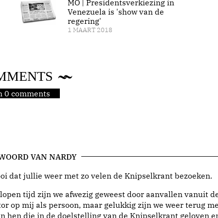
MO | Presidentsverkiezing in
Venezuela is 'show van de
regering'
1 MAART 2018
MMENTS
jn 0 comments
 WOORD VAN NARDY
i dat jullie weer met zo velen de Knipselkrant bezoeken.
lopen tijd zijn we afwezig geweest door aanvallen vanuit d
or op mij als persoon, maar gelukkig zijn we weer terug me
n hen die in de doelstelling van de Knipselkrant geloven e