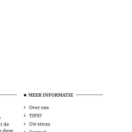
MEER INFORMATIE
Over ons
TIPS?
e
Uw steun
t de
n deze