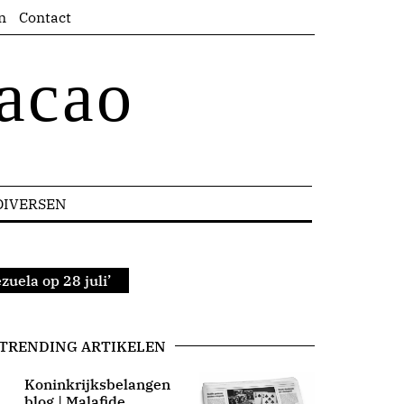
n
Contact
acao
DIVERSEN
uela op 28 juli’
TRENDING ARTIKELEN
Koninkrijksbelangen
blog | Malafide