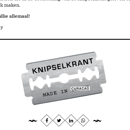
jk maken.
llie allemaal!
dy