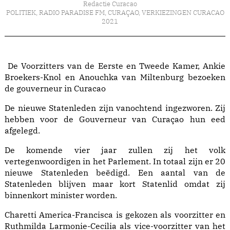
Redactie Curacao
POLITIEK
,
RADIO PARADISE FM
,
CURAÇAO
,
VERKIEZINGEN CURACAO
2021
De Voorzitters van de Eerste en Tweede Kamer, Ankie
Broekers-Knol en Anouchka van Miltenburg bezoeken
de gouverneur in Curacao
De nieuwe Statenleden zijn vanochtend ingezworen. Zij
hebben voor de Gouverneur van Curaçao hun eed
afgelegd.
De komende vier jaar zullen zij het volk
vertegenwoordigen in het Parlement. In totaal zijn er 20
nieuwe Statenleden beëdigd. Een aantal van de
Statenleden blijven maar kort Statenlid omdat zij
binnenkort minister worden.
Charetti America-Francisca is gekozen als voorzitter en
Ruthmilda Larmonie-Cecilia als vice-voorzitter van het