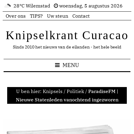
28°C Wilemstad
woensdag, 5 augustus 2026
Over ons
TIPS?
Uw steun
Contact
Knipselkrant Curacao
Sinds 2010 het nieuws van de eilanden - het hele beeld
MENU
U ben hier:
Knipsels
/
Politiek
/
ParadiseFM |
Nieuwe Statenleden vanochtend ingezworen