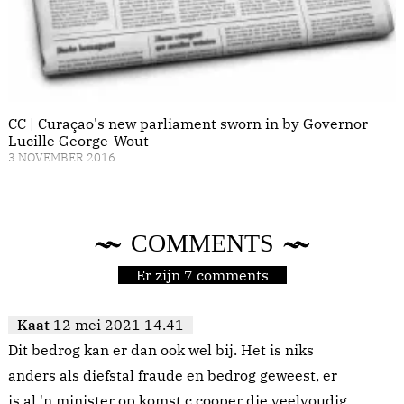
CC | Curaçao's new parliament sworn in by Governor
Lucille George-Wout
3 NOVEMBER 2016
COMMENTS
Er zijn 7 comments
Kaat
12 mei 2021 14.41
Dit bedrog kan er dan ook wel bij. Het is niks
anders als diefstal fraude en bedrog geweest, er
is al 'n minister op komst c cooper die veelvoudig