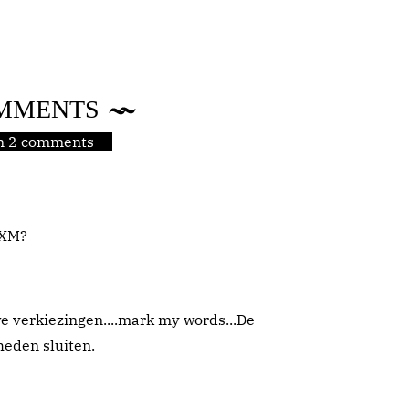
MMENTS
jn 2 comments
SXM?
 verkiezingen....mark my words...De
heden sluiten.