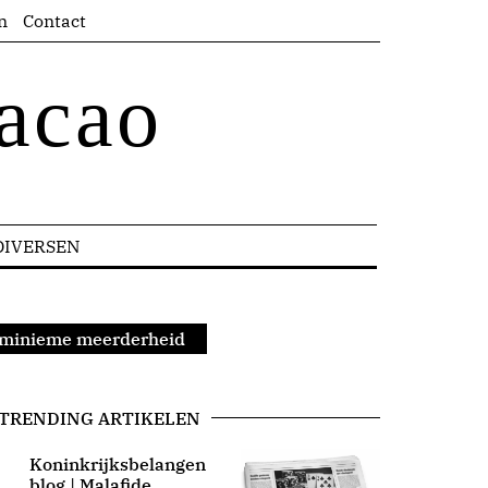
n
Contact
acao
DIVERSEN
t minieme meerderheid
TRENDING ARTIKELEN
Koninkrijksbelangen
blog | Malafide