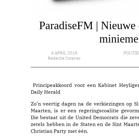
ParadiseFM | Nieuwe c
minieme
6 APRIL 2018
POLITI
Redactie Curacao
Principeakkoord voor een Kabinet Heyliger
Daily Herald
Zo’n veertig dagen na de verkiezingen op Si
Maarten, is er een regeringscoalitie gevorm
Die bestaat uit de United Democrats die zev
zetels hebben in de Staten en de Sint Maart
Christian Party met één.