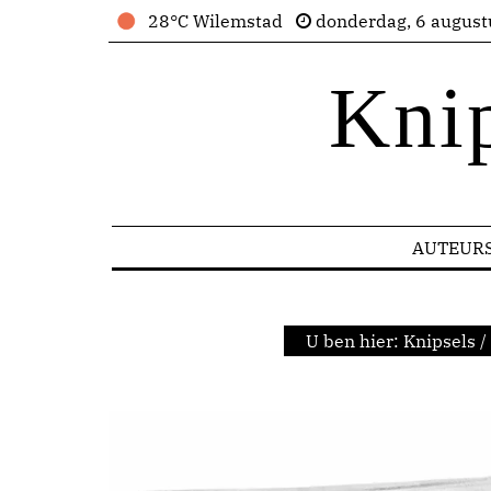
28°C Wilemstad
donderdag, 6 august
Kni
AUTEUR
U ben hier:
Knipsels
/