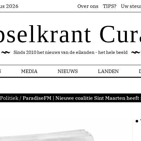
us 2026
Over ons
TIPS?
Uw steu
pselkrant Cur
Sinds 2010 het nieuws van de eilanden - het hele beeld
S
MEDIA
NIEUWS
LANDEN
Politiek
/
ParadiseFM | Nieuwe coalitie Sint Maarten heef