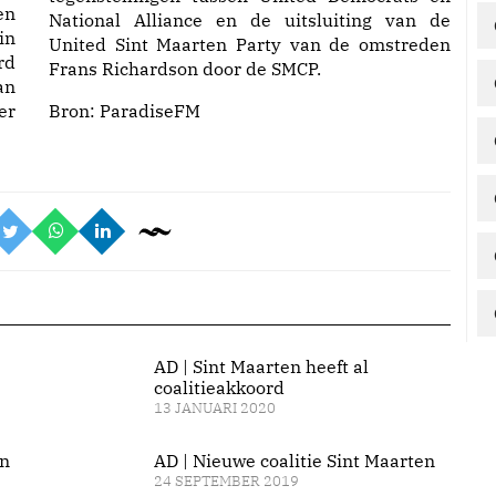
en
National Alliance en de uitsluiting van de
in
United Sint Maarten Party van de omstreden
rd
Frans Richardson door de SMCP.
an
er
Bron:
ParadiseFM
AD | Sint Maarten heeft al
coalitieakkoord
13 JANUARI 2020
en
AD | Nieuwe coalitie Sint Maarten
24 SEPTEMBER 2019