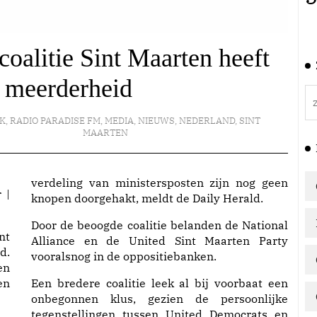
oalitie Sint Maarten heeft
 meerderheid
EK
,
RADIO PARADISE FM
,
MEDIA
,
NIEUWS
,
NEDERLAND
,
SINT
MAARTEN
verdeling van ministersposten zijn nog geen
 |
knopen doorgehakt, meldt de Daily Herald.
Door de beoogde coalitie belanden de National
nt
Alliance en de United Sint Maarten Party
d.
vooralsnog in de oppositiebanken.
en
en
Een bredere coalitie leek al bij voorbaat een
onbegonnen klus, gezien de persoonlijke
tegenstellingen tussen United Democrats en