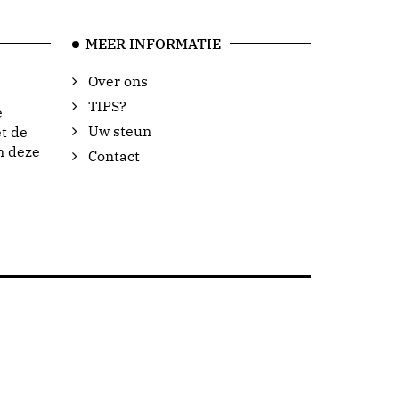
MEER INFORMATIE
Over ons
TIPS?
e
Uw steun
t de
n deze
Contact