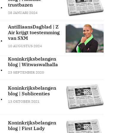
.
trustbazen
28 JANUARI 2024
AntilliaansDagblad | Z
Air krijgt toestemming
.
van SXM
10 AUGUSTUS 2024
Koninkrijksbelangen
blog | Witwaswalhalla
.
23 SEPTEMBER 2020
Koninkrijksbelangen
blog | Sublicenties
.
13 OKTOBER 2021
Koninkrijksbelangen
blog | First Lady
.