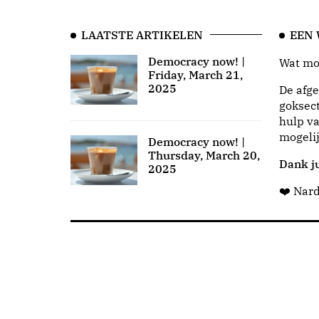
LAATSTE ARTIKELEN
EEN
Democracy now! |
Wat moo
Friday, March 21,
2025
De afge
goksect
hulp va
mogeli
Democracy now! |
Thursday, March 20,
Dank ju
2025
❤️ Nar