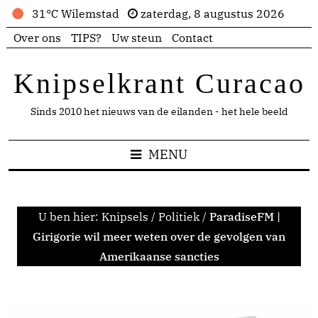
31°C Wilemstad
zaterdag, 8 augustus 2026
Over ons
TIPS?
Uw steun
Contact
Knipselkrant Curacao
Sinds 2010 het nieuws van de eilanden - het hele beeld
MENU
U ben hier:
Knipsels
/
Politiek
/
ParadiseFM |
Girigorie wil meer weten over de gevolgen van
Amerikaanse sancties