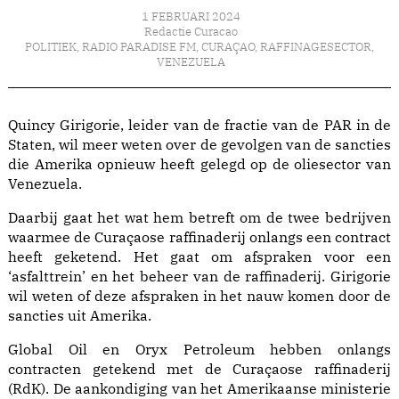
1 FEBRUARI 2024
Redactie Curacao
POLITIEK
,
RADIO PARADISE FM
,
CURAÇAO
,
RAFFINAGESECTOR
,
VENEZUELA
Quincy Girigorie, leider van de fractie van de PAR in de
Staten, wil meer weten over de gevolgen van de sancties
die Amerika opnieuw heeft gelegd op de oliesector van
Venezuela.
Daarbij gaat het wat hem betreft om de twee bedrijven
waarmee de Curaçaose raffinaderij onlangs een contract
heeft geketend. Het gaat om afspraken voor een
‘asfalttrein’ en het beheer van de raffinaderij. Girigorie
wil weten of deze afspraken in het nauw komen door de
sancties uit Amerika.
Global Oil en Oryx Petroleum hebben onlangs
contracten getekend met de Curaçaose raffinaderij
(RdK). De aankondiging van het Amerikaanse ministerie