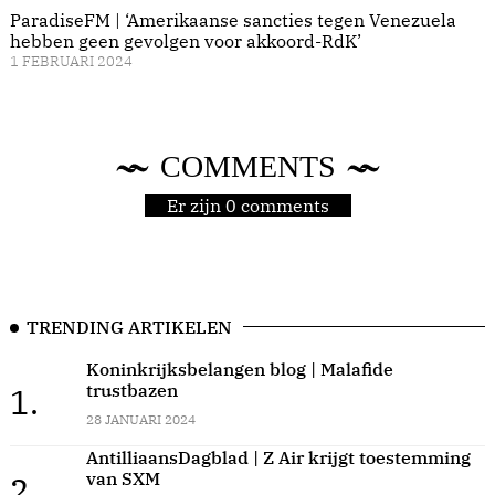
ParadiseFM | ‘Amerikaanse sancties tegen Venezuela
hebben geen gevolgen voor akkoord-RdK’
1 FEBRUARI 2024
COMMENTS
Er zijn 0 comments
TRENDING ARTIKELEN
Koninkrijksbelangen blog | Malafide
trustbazen
1.
28 JANUARI 2024
AntilliaansDagblad | Z Air krijgt toestemming
van SXM
2.