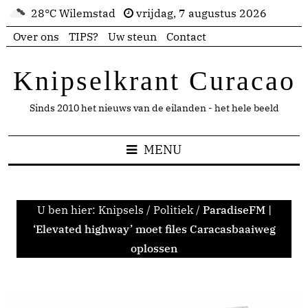
28°C Wilemstad
vrijdag, 7 augustus 2026
Over ons
TIPS?
Uw steun
Contact
Knipselkrant Curacao
Sinds 2010 het nieuws van de eilanden - het hele beeld
MENU
U ben hier:
Knipsels
/
Politiek
/
ParadiseFM |
‘Elevated highway’ moet files Caracasbaaiweg
oplossen