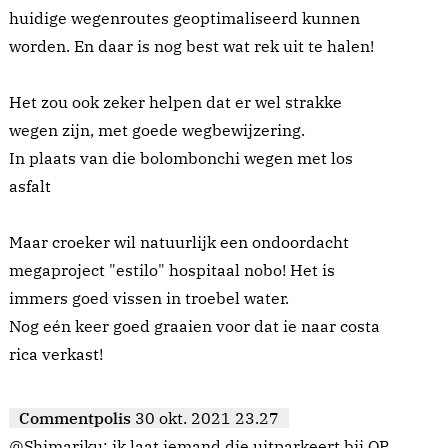
huidige wegenroutes geoptimaliseerd kunnen
worden. En daar is nog best wat rek uit te halen!
Het zou ook zeker helpen dat er wel strakke
wegen zijn, met goede wegbewijzering.
In plaats van die bolombonchi wegen met los
asfalt
Maar croeker wil natuurlijk een ondoordacht
megaproject "estilo" hospitaal nobo! Het is
immers goed vissen in troebel water.
Nog eén keer goed graaien voor dat ie naar costa
rica verkast!
Commentpolis
30 okt. 2021 23.27
@Shimariku: ik laat iemand die uitparkeert bij OP