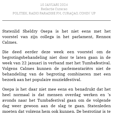
10 JANUARI 2024
Redactie Curacao
POLITIEK
,
RADIO PARADISE FM
,
CURAÇAO
,
COMIN' UP
Statenlid Sheldry Osepa is het niet eens met het
voorstel van zijn collega in het parlament, Rennox
Calmes.
Die deed eerder deze week een voorstel om de
begrotingsbehandeling niet door te laten gaan in de
week van 22 januari in verband met het Tumbafestival.
Volgens Calmes kunnen de parlementariërs niet de
behandeling van de begroting combineren met een
bezoek aan het populaire muziekfestival.
Osepa is het daar niet mee eens en benadrukt dat het
heel normaal is dat mensen overdag werken en ‘s
avonds naar het Tumbafestival gaan om de volgende
dag weer gewoon aan de slag te gaan. Statenleden
moeten dat volgens hem ook kunnen. De begroting is te