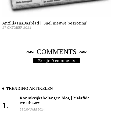
AntilliaansDagblad | ‘Snel nieuwe begroting’
27 OKTOBER 2021
COMMENTS
Er zijn 0 comments
TRENDING ARTIKELEN
Koninkrijksbelangen blog | Malafide
trustbazen
1.
28 JANUARI 2024