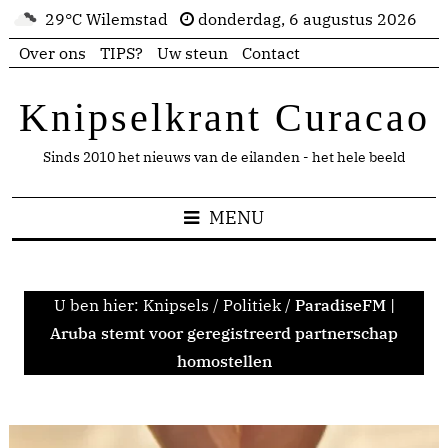
29°C Wilemstad
donderdag, 6 augustus 2026
Over ons
TIPS?
Uw steun
Contact
Knipselkrant Curacao
Sinds 2010 het nieuws van de eilanden - het hele beeld
MENU
U ben hier:
Knipsels
/
Politiek
/
ParadiseFM |
Aruba stemt voor geregistreerd partnerschap
homostellen