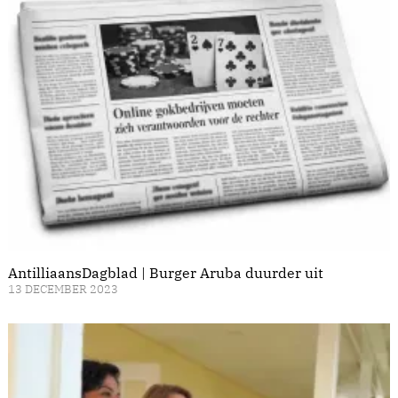
AntilliaansDagblad | Burger Aruba duurder uit
13 DECEMBER 2023