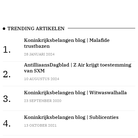
TRENDING ARTIKELEN
Koninkrijksbelangen blog | Malafide
trustbazen
1.
28 JANUARI 2024
AntilliaansDagblad | Z Air krijgt toestemming
van SXM
2.
10 AUGUSTUS 2024
Koninkrijksbelangen blog | Witwaswalhalla
3.
23 SEPTEMBER 2020
Koninkrijksbelangen blog | Sublicenties
4.
13 OKTOBER 2021