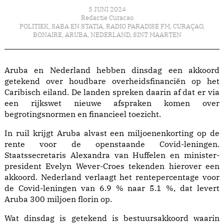
5 JUNI 2024
Redactie Curacao
POLITIEK
,
SABA EN STATIA
,
RADIO PARADISE FM
,
CURAÇAO
,
BONAIRE
,
ARUBA
,
NEDERLAND
,
SINT MAARTEN
Aruba en Nederland hebben dinsdag een akkoord
getekend over houdbare overheidsfinanciën op het
Caribisch eiland. De landen spreken daarin af dat er via
een rijkswet nieuwe afspraken komen over
begrotingsnormen en financieel toezicht.
In ruil krijgt Aruba alvast een miljoenenkorting op de
rente voor de openstaande Covid-leningen.
Staatssecretaris Alexandra van Huffelen en minister-
president Evelyn Wever-Croes tekenden hierover een
akkoord. Nederland verlaagt het rentepercentage voor
de Covid-leningen van 6.9 % naar 5.1 %, dat levert
Aruba 300 miljoen florin op.
Wat dinsdag is getekend is bestuursakkoord waarin