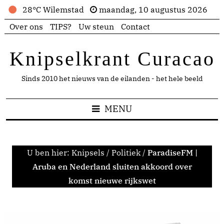
28°C Wilemstad
maandag, 10 augustus 2026
Over ons
TIPS?
Uw steun
Contact
Knipselkrant Curacao
Sinds 2010 het nieuws van de eilanden - het hele beeld
MENU
U ben hier:
Knipsels
/
Politiek
/
ParadiseFM |
Aruba en Nederland sluiten akkoord over
komst nieuwe rijkswet