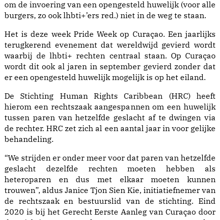
om
de invoering van een opengesteld huwelijk
(voor alle
burgers, zo ook lhbti+’ers red.) niet in de weg te staan.
Het is deze week Pride Week op Curaçao. Een jaarlijks
terugkerend evenement dat wereldwijd gevierd wordt
waarbij de lhbti+ rechten centraal staan. Op Curaçao
wordt dit ook al jaren in september gevierd zonder dat
er een opengesteld huwelijk mogelijk is op het eiland.
De Stichting Human Rights Caribbean (HRC) heeft
hierom een rechtszaak aangespannen om een huwelijk
tussen paren van hetzelfde geslacht af te dwingen via
de rechter. HRC zet zich al een aantal jaar in voor gelijke
behandeling.
“We strijden er onder meer voor dat paren van hetzelfde
geslacht dezelfde rechten moeten hebben als
heteroparen en dus met elkaar moeten kunnen
trouwen”, aldus Janice Tjon Sien Kie, initiatiefnemer van
de rechtszaak en bestuurslid van de stichting. Eind
2020 is bij het Gerecht Eerste Aanleg van Curaçao door