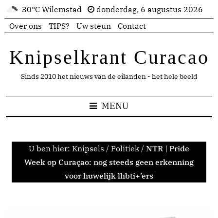
30°C Wilemstad
donderdag, 6 augustus 2026
Over ons
TIPS?
Uw steun
Contact
Knipselkrant Curacao
Sinds 2010 het nieuws van de eilanden - het hele beeld
MENU
U ben hier:
Knipsels
/
Politiek
/
NTR | Pride
Week op Curaçao: nog steeds geen erkenning
voor huwelijk lhbti+’ers