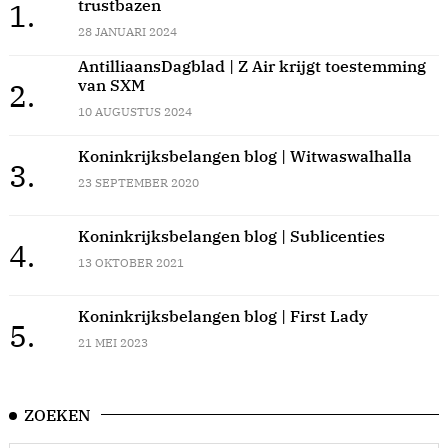
trustbazen
1.
28 JANUARI 2024
AntilliaansDagblad | Z Air krijgt toestemming
van SXM
2.
10 AUGUSTUS 2024
Koninkrijksbelangen blog | Witwaswalhalla
3.
23 SEPTEMBER 2020
Koninkrijksbelangen blog | Sublicenties
4.
13 OKTOBER 2021
Koninkrijksbelangen blog | First Lady
5.
21 MEI 2023
ZOEKEN