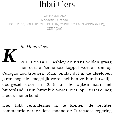
lhbti+’ers
1 OKTOBER 2021
Redactie Curacao
POLITIEK
,
POLITIE EN JUSTITIE
,
CARIBISCH NETWERK (NTR)
,
CURAÇAO
Kim Hendriksen
WILLEMSTAD – Ashley en Ivana wilden graag
het eerste ‘same-sex’-koppel worden dat op
Curaçao zou trouwen. Maar omdat dat in de afgelopen
jaren nog niet mogelijk werd, hebben ze hun huwelijk
doorgezet door in 2018 uit te wijken naar het
buitenland. Hun huwelijk wordt niet op Curaçao nog
steeds niet erkend.
Hier lijkt verandering in te komen: de rechter
sommeerde eerder deze maand de Curaçaose regering