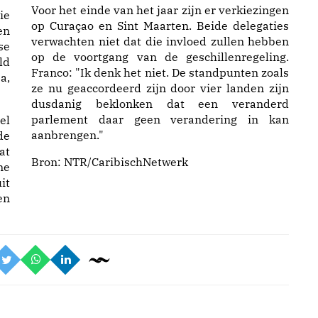
Voor het einde van het jaar zijn er verkiezingen
ie
op Curaçao en Sint Maarten. Beide delegaties
en
verwachten niet dat die invloed zullen hebben
se
op de voortgang van de geschillenregeling.
ld
Franco: "Ik denk het niet. De standpunten zoals
a,
ze nu geaccordeerd zijn door vier landen zijn
dusdanig beklonken dat een veranderd
parlement daar geen verandering in kan
el
aanbrengen."
de
at
Bron:
NTR/CaribischNetwerk
ne
it
en