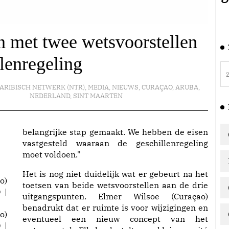
 met twee wetsvoorstellen
lenregeling
ARIBISCH NETWERK (NTR)
,
MEDIA
,
NIEUWS
,
CURAÇAO
,
ARUBA
,
NEDERLAND
,
SINT MAARTEN
belangrijke stap gemaakt. We hebben de eisen
vastgesteld waaraan de geschillenregeling
moet voldoen."
Het is nog niet duidelijk wat er gebeurt na het
toetsen van beide wetsvoorstellen aan de drie
uitgangspunten. Elmer Wilsoe (Curaçao)
benadrukt dat er ruimte is voor wijzigingen en
o)
eventueel een nieuw concept van het
 |