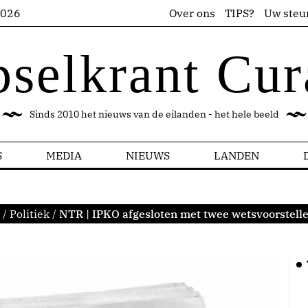
2026
Over ons
TIPS?
Uw steu
pselkrant Cur
Sinds 2010 het nieuws van de eilanden - het hele beeld
S
MEDIA
NIEUWS
LANDEN
/
Politiek
/
NTR | IPKO afgesloten met twee wetsvoorstelle