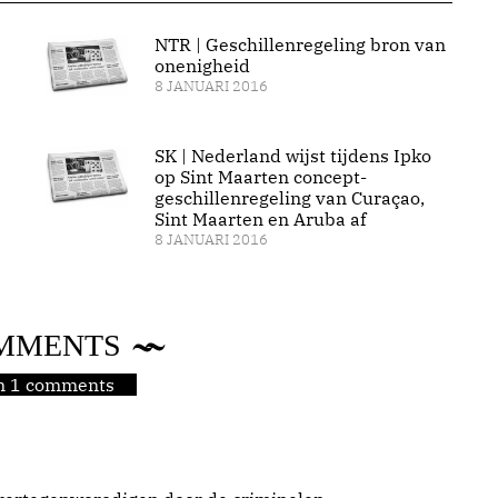
NTR | Geschillenregeling bron van
onenigheid
8 JANUARI 2016
SK | Nederland wijst tijdens Ipko
op Sint Maarten concept-
geschillenregeling van Curaçao,
Sint Maarten en Aruba af
8 JANUARI 2016
MMENTS
jn 1 comments