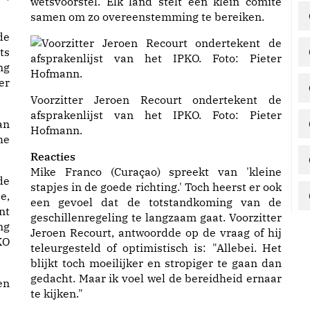
wetsvoorstel. Elk land stelt een klein comité
samen om zo overeenstemming te bereiken.
de
ts
ng
er
Voorzitter Jeroen Recourt ondertekent de
afsprakenlijst van het IPKO. Foto: Pieter
an
Hofmann.
he
Reacties
Mike Franco (Curaçao) spreekt van 'kleine
de
stapjes in de goede richting.' Toch heerst er ook
e,
een gevoel dat de totstandkoming van de
nt
geschillenregeling te langzaam gaat. Voorzitter
ng
Jeroen Recourt, antwoordde op de vraag of hij
KO
teleurgesteld of optimistisch is: "Allebei. Het
blijkt toch moeilijker en stropiger te gaan dan
gedacht. Maar ik voel wel de bereidheid ernaar
en
te kijken."