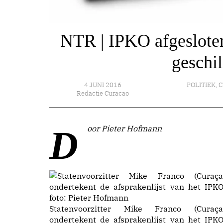
NTR | IPKO afgesloten
geschil
4 JUNI 2016
POLITIEK
,
C
Redactie Curacao
Door Pieter Hofmann
Statenvoorzitter Mike Franco (Curaça
ondertekent de afsprakenlijst van het IPKO