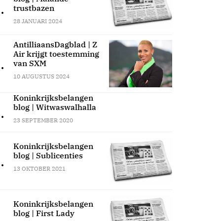
.
trustbazen
28 JANUARI 2024
AntilliaansDagblad | Z
Air krijgt toestemming
.
van SXM
10 AUGUSTUS 2024
Koninkrijksbelangen
blog | Witwaswalhalla
.
23 SEPTEMBER 2020
Koninkrijksbelangen
blog | Sublicenties
.
13 OKTOBER 2021
Koninkrijksbelangen
blog | First Lady
.