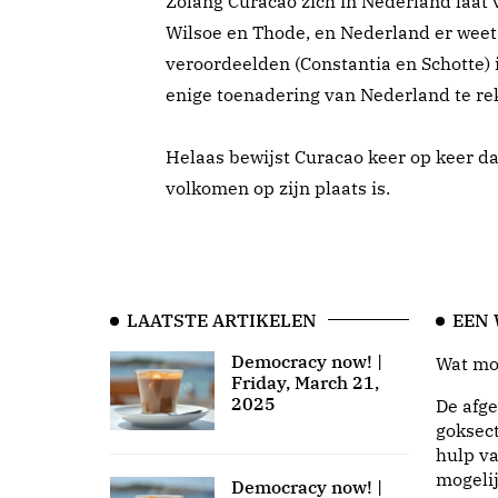
Zolang Curacao zich in Nederland laat
Wilsoe en Thode, en Nederland er weet
veroordeelden (Constantia en Schotte) in
enige toenadering van Nederland te re
Helaas bewijst Curacao keer op keer da
volkomen op zijn plaats is.
LAATSTE ARTIKELEN
EEN
Democracy now! |
Wat moo
Friday, March 21,
2025
De afge
goksect
hulp va
mogeli
Democracy now! |