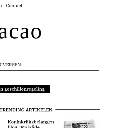
n
Contact
acao
DIVERSEN
n geschillenregeling
TRENDING ARTIKELEN
Koninkrijksbelangen
blog | Malafide