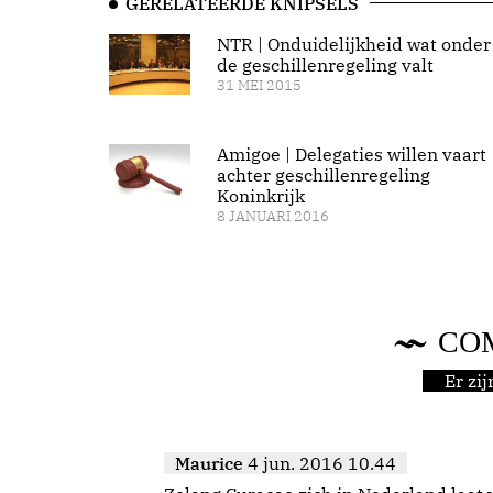
GERELATEERDE KNIPSELS
NTR | Onduidelijkheid wat onder
de geschillenregeling valt
31 MEI 2015
Amigoe | Delegaties willen vaart
achter geschillenregeling
Koninkrijk
8 JANUARI 2016
CO
Er zi
Maurice
4 jun. 2016 10.44