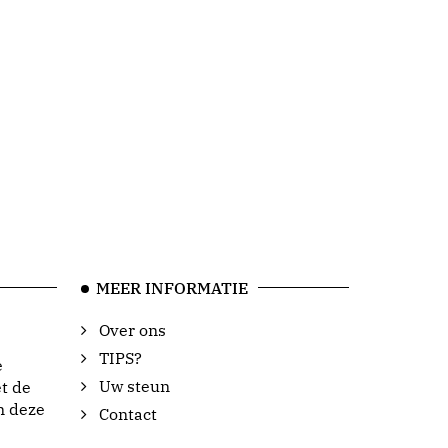
MEER INFORMATIE
Over ons
TIPS?
e
Uw steun
t de
n deze
Contact