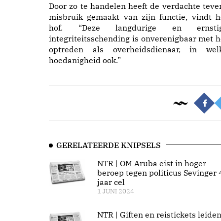
Door zo te handelen heeft de verdachte teve
misbruik gemaakt van zijn functie, vindt h
hof. “Deze langdurige en ernsti
integriteitsschending is onverenigbaar met h
optreden als overheidsdienaar, in wel
hoedanigheid ook.”
GERELATEERDE KNIPSELS
NTR | OM Aruba eist in hoger
beroep tegen politicus Sevinger 
jaar cel
1 JUNI 2024
NTR | Giften en reistickets leide