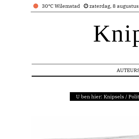
30°C Wilemstad
zaterdag, 8 augustu
Kni
AUTEUR
U ben hier:
Knipsels
/
Poli