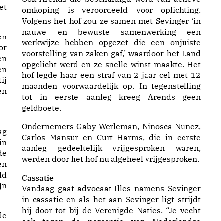
et
omkoping is veroordeeld voor oplichting.
Volgens het hof zou ze samen met Sevinger ‘in
nauwe en bewuste samenwerking een
en
werkwijze hebben opgezet die een onjuiste
or
voorstelling van zaken gaf,’ waardoor het Land
en
opgelicht werd en ze snelle winst maakte. Het
en
hof legde haar een straf van 2 jaar cel met 12
ij
maanden voorwaardelijk op. In tegenstelling
en
tot in eerste aanleg kreeg Arends geen
geldboete.
Ondernemers Gaby Werleman, Ninosca Nunez,
ag
Carlos Mansur en Curt Harms, die in eerste
in
aanleg gedeeltelijk vrijgesproken waren,
de
werden door het hof nu algeheel vrijgesproken.
en
ld
Cassatie
jn
Vandaag gaat advocaat Illes namens Sevinger
in cassatie en als het aan Sevinger ligt strijdt
hij door tot bij de Verenigde Naties. “Je vecht
de