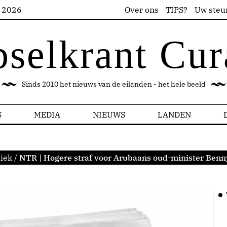
s 2026
Over ons
TIPS?
Uw steu
pselkrant Cur
Sinds 2010 het nieuws van de eilanden - het hele beeld
S
MEDIA
NIEUWS
LANDEN
tiek
/
NTR | Hogere straf voor Arubaans oud-minister Benn