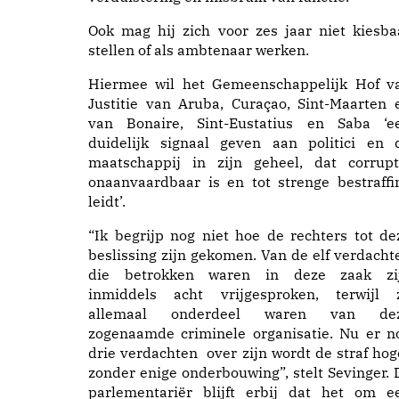
Ook mag hij zich voor zes jaar niet kiesba
stellen of als ambtenaar werken.
Hiermee wil het Gemeenschappelijk Hof v
Justitie van Aruba, Curaçao, Sint-Maarten 
van Bonaire, Sint-Eustatius en Saba ‘e
duidelijk signaal geven aan politici en 
maatschappij in zijn geheel, dat corrupt
onaanvaardbaar is en tot strenge bestraffi
leidt’.
“Ik begrijp nog niet hoe de rechters tot de
beslissing zijn gekomen. Van de elf verdacht
die betrokken waren in deze zaak zi
inmiddels acht vrijgesproken, terwijl 
allemaal onderdeel waren van de
zogenaamde criminele organisatie. Nu er n
drie verdachten over zijn wordt de straf hog
zonder enige onderbouwing”, stelt Sevinger. 
parlementariër blijft erbij dat het om e