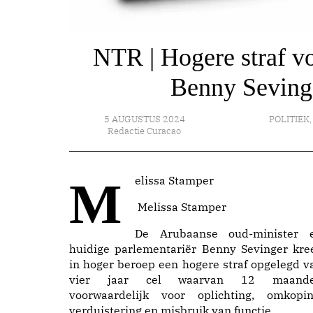
NTR | Hogere straf v
Benny Sevinge
5 AUGUSTUS 2024
POLITIEK
Redactie Curacao
Melissa Stamper
Melissa Stamper
De Arubaanse oud-minister 
huidige parlementariër Benny Sevinger kre
in hoger beroep een hogere straf opgelegd v
vier jaar cel waarvan 12 maand
voorwaardelijk voor oplichting, omkopin
verduistering en misbruik van functie.