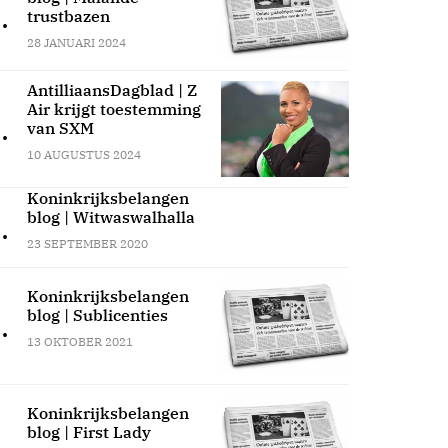
.
trustbazen
28 JANUARI 2024
AntilliaansDagblad | Z
Air krijgt toestemming
.
van SXM
10 AUGUSTUS 2024
Koninkrijksbelangen
blog | Witwaswalhalla
.
23 SEPTEMBER 2020
Koninkrijksbelangen
blog | Sublicenties
.
13 OKTOBER 2021
Koninkrijksbelangen
blog | First Lady
.