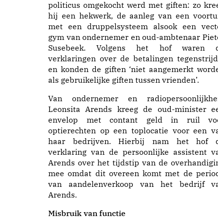
politicus omgekocht werd met giften: zo kre
hij een hekwerk, de aanleg van een voortu
met een druppelsysteem alsook een vect
gym van ondernemer en oud-ambtenaar Piet
Susebeek. Volgens het hof waren 
verklaringen over de betalingen tegenstrijd
en konden de giften ‘niet aangemerkt word
als gebruikelijke giften tussen vrienden’.
Van ondernemer en radiopersoonlijkhe
Leonsita Arends kreeg de oud-minister e
envelop met contant geld in ruil vo
optierechten op een toplocatie voor een v
haar bedrijven. Hierbij nam het hof 
verklaring van de persoonlijke assistent v
Arends over het tijdstip van de overhandigi
mee omdat dit overeen komt met de perio
van aandelenverkoop van het bedrijf v
Arends.
Misbruik van functie