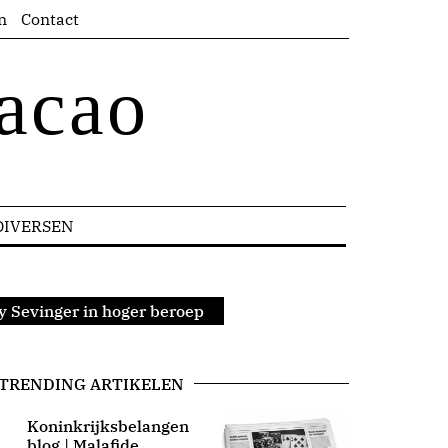
n
Contact
acao
DIVERSEN
y Sevinger in hoger beroep
TRENDING ARTIKELEN
Koninkrijksbelangen
blog | Malafide