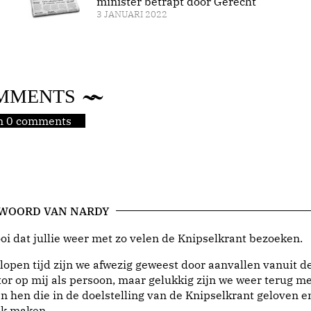
minister betrapt door Gerecht
3 JANUARI 2022
MMENTS
jn 0 comments
 WOORD VAN NARDY
i dat jullie weer met zo velen de Knipselkrant bezoeken.
lopen tijd zijn we afwezig geweest door aanvallen vanuit d
or op mij als persoon, maar gelukkig zijn we weer terug me
n hen die in de doelstelling van de Knipselkrant geloven e
jk maken.