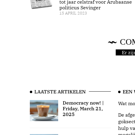
tot jaar celstraf voor Arubaanse
politicus Sevinger
15 APRIL 2023
CO
Er zi
LAATSTE ARTIKELEN
EEN
Democracy now! |
Wat moo
Friday, March 21,
2025
De afge
goksect
hulp va
mogeli