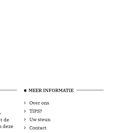
MEER INFORMATIE
Over ons
TIPS?
e
Uw steun
t de
n deze
Contact