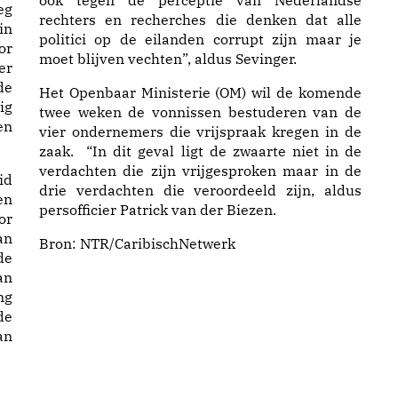
ook tegen de perceptie van Nederlandse
eg
rechters en recherches die denken dat alle
in
politici op de eilanden corrupt zijn maar je
or
moet blijven vechten”, aldus Sevinger.
er
de
Het Openbaar Ministerie (OM) wil de komende
ig
twee weken de vonnissen bestuderen van de
en
vier ondernemers die vrijspraak kregen in de
zaak. “In dit geval ligt de zwaarte niet in de
verdachten die zijn vrijgesproken maar in de
id
drie verdachten die veroordeeld zijn, aldus
en
persofficier Patrick van der Biezen.
or
an
Bron: NTR/CaribischNetwerk
de
an
ng
de
an