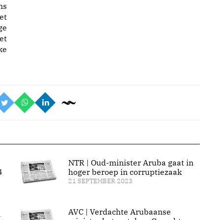
ns
et
ge
et
ke
NTR | Oud-minister Aruba gaat in
4
hoger beroep in corruptiezaak
21 SEPTEMBER 2023
AVC | Verdachte Arubaanse
n