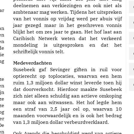
deelnemen aan verkiezingen en ook niet als
ar
ambtenaar mag werken. Tijdens het uitspreken
van het vonnis op vrijdag werd per abuis vijf
jaar gezegd maar in het geschreven vonnis
an
blijkt het om zes jaar te gaan. Het hof laat aan
en
Caribisch Netwerk weten dat het verkeerd
en
mondeling is uitgesproken en dat het
de
schriftelijk vonnis telt.
ie
ng
Medeverdachten
Susebeek gaf Sevinger giften in ruil voor
optierecht op toplocaties, waarvan een hem
ze
ruim 1,3 miljoen dollar winst leverde toen hij
en
dat doorverkocht. Hierdoor maakte Susebeek
jn
zich niet alleen schuldig aan actieve omkoping
ze
maar ook aan witwassen. Het hof legde hem
ze
een straf van 2,5 jaar cel op, waarvan 10
og
maanden voorwaardelijk en is ook het bedrag
er
van 1,3 miljoen dollar verbeurdverklaard.
De
en
Ook Arends die beschuldigd werd van actieve