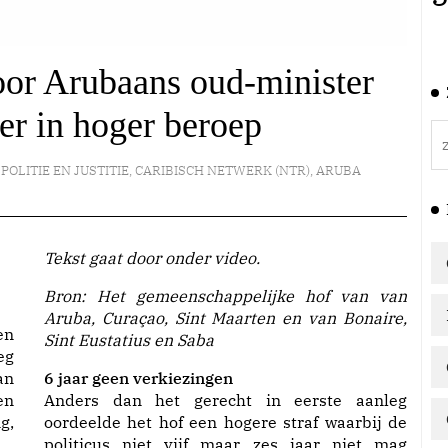
oor Arubaans oud-minister
r in hoger beroep
,
POLITIE EN JUSTITIE
,
CARIBISCH NETWERK (NTR)
,
ARUBA
Tekst gaat door onder video.
Bron: Het gemeenschappelijke hof van van
Aruba, Curaçao, Sint Maarten en van Bonaire,
en
Sint Eustatius en Saba
eg
an
6 jaar geen verkiezingen
en
Anders dan het gerecht in eerste aanleg
g,
oordeelde het hof een hogere straf waarbij de
politicus niet vijf maar zes jaar niet mag