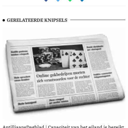
GERELATEERDE KNIPSELS
AntilliaansDagblad | Capaciteit van het eiland is bereikt