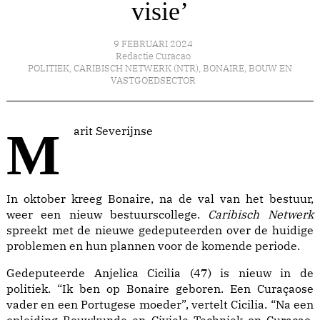
visie’
9 FEBRUARI 2024
Redactie Curacao
POLITIEK
,
CARIBISCH NETWERK (NTR)
,
BONAIRE
,
BOUW EN
VASTGOEDSECTOR
Marit Severijnse
In oktober kreeg Bonaire, na de val van het bestuur,
weer een nieuw bestuurscollege.
Caribisch Netwerk
spreekt met de nieuwe gedeputeerden over de huidige
problemen en hun plannen voor de komende periode.
Gedeputeerde Anjelica Cicilia (47) is nieuw in de
politiek. “Ik ben op Bonaire geboren. Een Curaçaose
vader en een Portugese moeder”, vertelt Cicilia. “Na een