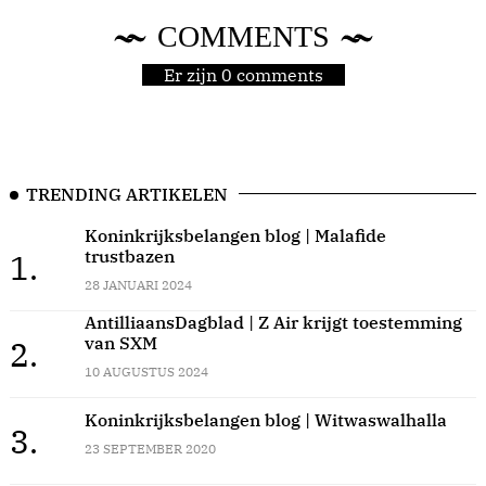
COMMENTS
Er zijn 0 comments
TRENDING ARTIKELEN
Koninkrijksbelangen blog | Malafide
trustbazen
1.
28 JANUARI 2024
AntilliaansDagblad | Z Air krijgt toestemming
van SXM
2.
10 AUGUSTUS 2024
Koninkrijksbelangen blog | Witwaswalhalla
3.
23 SEPTEMBER 2020