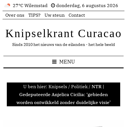
27°C Wilemstad
donderdag, 6 augustus 2026
Over ons
TIPS?
Uw steun
Contact
Knipselkrant Curacao
Sinds 2010 het nieuws van de eilanden - het hele beeld
MENU
U ben hier:
Knipsels
/
Politiek
/
NTR |
Gedeputeerde Anjelica Cicilia: ‘gebieden
worden ontwikkeld zonder duidelijke visie’