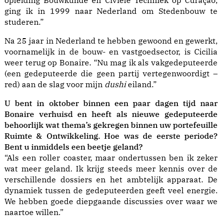
opleiding Bouwkunde en Civiele Techniek op Curaçao,
ging ik in 1999 naar Nederland om Stedenbouw te
studeren.”
Na 25 jaar in Nederland te hebben gewoond en gewerkt,
voornamelijk in de bouw- en vastgoedsector, is Cicilia
weer terug op Bonaire. “Nu mag ik als vakgedeputeerde
(een gedeputeerde die geen partij vertegenwoordigt –
red) aan de slag voor mijn
dushi
eiland.”
U bent in oktober binnen een paar dagen tijd naar
Bonaire verhuisd en heeft als nieuwe gedeputeerde
behoorlijk wat thema’s gekregen binnen uw portefeuille
Ruimte & Ontwikkeling. Hoe was de eerste periode?
Bent u inmiddels een beetje geland?
“Als een roller coaster, maar ondertussen ben ik zeker
wat meer geland. Ik krijg steeds meer kennis over de
verschillende dossiers en het ambtelijk apparaat. De
dynamiek tussen de gedeputeerden geeft veel energie.
We hebben goede diepgaande discussies over waar we
naartoe willen.”