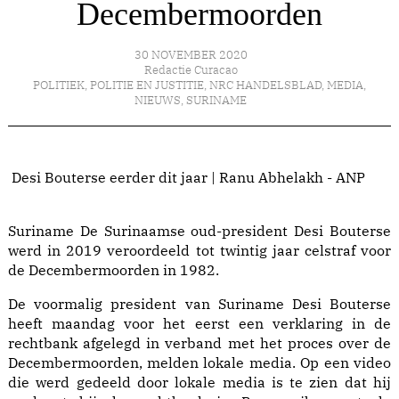
Decembermoorden
30 NOVEMBER 2020
Redactie Curacao
POLITIEK
,
POLITIE EN JUSTITIE
,
NRC HANDELSBLAD
,
MEDIA
,
NIEUWS
,
SURINAME
Desi Bouterse eerder dit jaar | Ranu Abhelakh - ANP
Suriname De Surinaamse oud-president Desi Bouterse
werd in 2019 veroordeeld tot twintig jaar celstraf voor
de Decembermoorden in 1982.
De voormalig president van Suriname Desi Bouterse
heeft maandag voor het eerst een verklaring in de
rechtbank afgelegd in verband met het proces over
de
Decembermoorden
,
melden
lokale media. Op een video
die werd gedeeld door lokale media is te zien dat hij