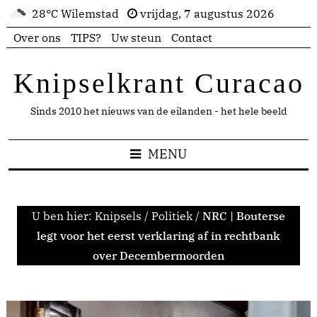
28°C Wilemstad
vrijdag, 7 augustus 2026
Over ons
TIPS?
Uw steun
Contact
Knipselkrant Curacao
Sinds 2010 het nieuws van de eilanden - het hele beeld
MENU
U ben hier:
Knipsels
/
Politiek
/
NRC | Bouterse
legt voor het eerst verklaring af in rechtbank
over Decembermoorden