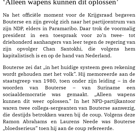
‘Alleen wapens kunnen dit oplossen’
Na het officiële moment voor de Krijgsraad begaven
Bouterse en zijn gevolg zich naar het partijcentrum van
zijn NDP, elders in Paramaribo. Daar trok de voormalig
president in een toespraak voor zo’n twee- tot
driehonderd aanhangers van leer tegen de regering van
zijn opvolger Chan Santokhi, die volgens hem
kapitalistisch is en op de hand van Nederland.
Bouterse zei dat „in het huidige systeem geen rekening
wordt gehouden met het volk”. Hij memoreerde aan de
staatsgreep van 1980, toen onder zijn leiding – in de
woorden van Bouterse – van Suriname een
sociaaldemocratie was gemaakt. „Alleen wapens
kunnen dit weer oplossen.” In het NPD-partijkantoor
waren twee collega-sergeanten van Bouterse aanwezig,
die destijds betrokken waren bij de coup. Volgens deze
Ramon Abrahams en Laurens Neede was Bouterse
„bloedserieus” toen hij aan de coup refereerde.