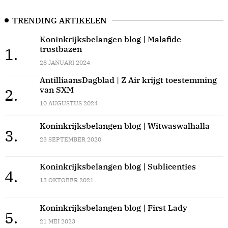
TRENDING ARTIKELEN
Koninkrijksbelangen blog | Malafide
trustbazen
1.
28 JANUARI 2024
AntilliaansDagblad | Z Air krijgt toestemming
van SXM
2.
10 AUGUSTUS 2024
Koninkrijksbelangen blog | Witwaswalhalla
3.
23 SEPTEMBER 2020
Koninkrijksbelangen blog | Sublicenties
4.
13 OKTOBER 2021
Koninkrijksbelangen blog | First Lady
5.
21 MEI 2023