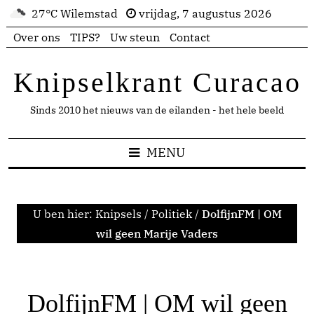
27°C Wilemstad
vrijdag, 7 augustus 2026
Over ons
TIPS?
Uw steun
Contact
Knipselkrant Curacao
Sinds 2010 het nieuws van de eilanden - het hele beeld
MENU
U ben hier:
Knipsels
/
Politiek
/
DolfijnFM | OM
wil geen Marije Vaders
DolfijnFM | OM wil geen