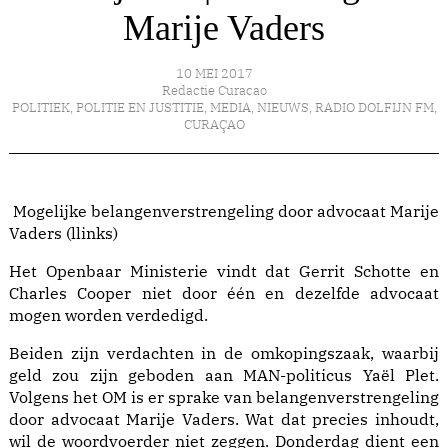
Marije Vaders
10 MEI 2017
Redactie Curacao
POLITIEK
,
POLITIE EN JUSTITIE
,
MEDIA
,
NIEUWS
,
RADIO DOLFIJN FM
,
CURAÇAO
Mogelijke belangenverstrengeling door advocaat Marije
Vaders (llinks)
Het Openbaar Ministerie vindt dat Gerrit Schotte en
Charles Cooper niet door één en dezelfde advocaat
mogen worden verdedigd.
Beiden zijn verdachten in de omkopingszaak, waarbij
geld zou zijn geboden aan MAN-politicus Yaël Plet.
Volgens het OM is er sprake van belangenverstrengeling
door advocaat Marije Vaders. Wat dat precies inhoudt,
wil de woordvoerder niet zeggen. Donderdag dient een