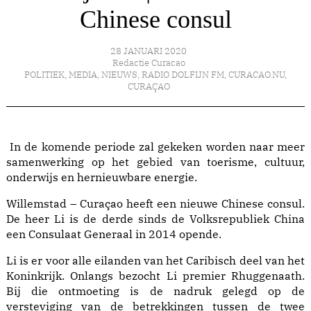
Chinese consul
28 JANUARI 2020
Redactie Curacao
POLITIEK
,
MEDIA
,
NIEUWS
,
RADIO DOLFIJN FM
,
CURACAO.NU
,
CURAÇAO
In de komende periode zal gekeken worden naar meer
samenwerking op het gebied van toerisme, cultuur,
onderwijs en hernieuwbare energie.
Willemstad – Curaçao heeft een nieuwe Chinese consul.
De heer Li is de derde sinds de Volksrepubliek China
een Consulaat Generaal in 2014 opende.
Li is er voor alle eilanden van het Caribisch deel van het
Koninkrijk. Onlangs bezocht Li premier Rhuggenaath.
Bij die ontmoeting is de nadruk gelegd op de
versteviging van de betrekkingen tussen de twee