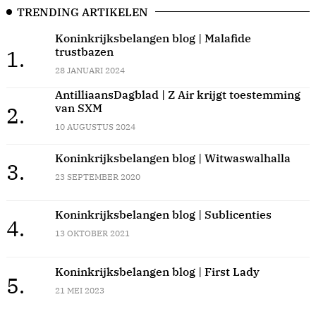
TRENDING ARTIKELEN
Koninkrijksbelangen blog | Malafide
trustbazen
1.
28 JANUARI 2024
AntilliaansDagblad | Z Air krijgt toestemming
van SXM
2.
10 AUGUSTUS 2024
Koninkrijksbelangen blog | Witwaswalhalla
3.
23 SEPTEMBER 2020
Koninkrijksbelangen blog | Sublicenties
4.
13 OKTOBER 2021
Koninkrijksbelangen blog | First Lady
5.
21 MEI 2023