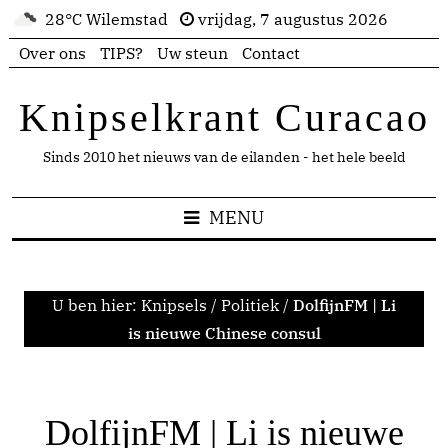
28°C Wilemstad
vrijdag, 7 augustus 2026
Over ons
TIPS?
Uw steun
Contact
Knipselkrant Curacao
Sinds 2010 het nieuws van de eilanden - het hele beeld
MENU
U ben hier:
Knipsels
/
Politiek
/
DolfijnFM | Li
is nieuwe Chinese consul
DolfijnFM | Li is nieuwe