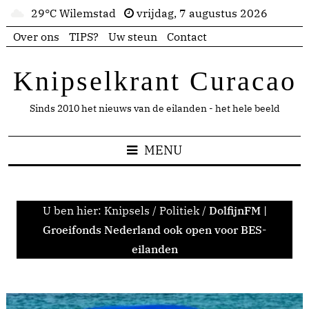
29°C Wilemstad
vrijdag, 7 augustus 2026
Over ons
TIPS?
Uw steun
Contact
Knipselkrant Curacao
Sinds 2010 het nieuws van de eilanden - het hele beeld
MENU
U ben hier:
Knipsels
/
Politiek
/
DolfijnFM |
Groeifonds Nederland ook open voor BES-
eilanden