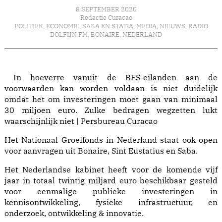
8 SEPTEMBER 2020
Redactie Curacao
POLITIEK
,
ECONOMIE
,
SABA EN STATIA
,
MEDIA
,
NIEUWS
,
RADIO
DOLFIJN FM
,
BONAIRE
,
NEDERLAND
In hoeverre vanuit de BES-eilanden aan de
voorwaarden kan worden voldaan is niet duidelijk
omdat het om investeringen moet gaan van minimaal
30 miljoen euro. Zulke bedragen wegzetten lukt
waarschijnlijk niet | Persbureau Curacao
Het Nationaal Groeifonds in Nederland staat ook open
voor aanvragen uit Bonaire, Sint Eustatius en Saba.
Het Nederlandse kabinet heeft voor de komende vijf
jaar in totaal twintig miljard euro beschikbaar gesteld
voor eenmalige publieke investeringen in
kennisontwikkeling, fysieke infrastructuur, en
onderzoek, ontwikkeling & innovatie.