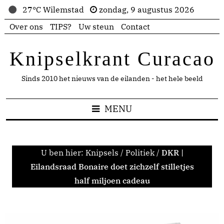
27°C Wilemstad
zondag, 9 augustus 2026
Over ons
TIPS?
Uw steun
Contact
Knipselkrant Curacao
Sinds 2010 het nieuws van de eilanden - het hele beeld
MENU
U ben hier:
Knipsels
/
Politiek
/
DKR |
Eilandsraad Bonaire doet zichzelf stilletjes
half miljoen cadeau