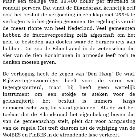
Maar een toelage van 88.400 dollar per fractielid is
ronduit pervers. Dat vindt de Eilandsraad kennelijk zelf
ook: het besluit de vergoeding in één klap met 255% te
verhogen is in het geniep genomen. De regeling is veruit
de meest riante van heel Nederland. Veel gemeenten
hebben de fractievergoeding zelfs afgeschaft om het
geld te besteden aan doelen waar de burgers iets aan
hebben. Dat zou de Eilandsraad in de wetenschap dat
vier van de tien Bonairianen in armoede leeft toch te
denken moeten geven.
De verhoging heeft de zegen van ‘Den Haag’. De wnd.
Rijksvertegenwoordiger heeft voor de vorm wat
tegengesputterd, maar hij heeft geen wettelijk
instrument om een stokje te steken voor de
geldsmijterij: het besluit is immers “langs
democratische weg tot stand gekomen.” Als de wet het
toelaat dat de Eilandsraad het eigenbelang boven dat
van de gemeenschap stelt, pleit dat voor aanpassing
van de regels. Het treft daarom dat de wijziging van de
WolBES en FinBES in de afrondende fase verkeert.