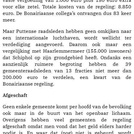
vaste vergoeding van 1.000 euro plus 150 euro extra
voor elke zetel. Totale kosten van de regeling: 8.850
euro. De Bonairiaanse collega’s ontvangen dus 83 keer
meer.
Maar Puttense raadsleden hebben geen omkijken naar
een internationale luchthaven, wordt wellicht ter
verdediging aangevoerd. Daarom ook maar een
vergelijking met Haarlemmermeer (155.000 inwoners)
dat Schiphol op zijn grondgebied heeft. Ondanks een
aanzienlijk ruimere begroting hebben de 39
gemeenteraadsleden van 13 fracties niet meer dan
200.000 euro te verdelen, een kwart van de
Bonairiaanse regeling.
Afgeschaft
Geen enkele gemeente komt per hoofd van de bevolking
ook maar in de buurt van het openbaar lichaam.
Overigens hebben veel gemeenten de regeling
afgeschaft omdat men vond dat het geld elders harder
nodig is. En waar dat (nog) niet is gebeurd, wordt