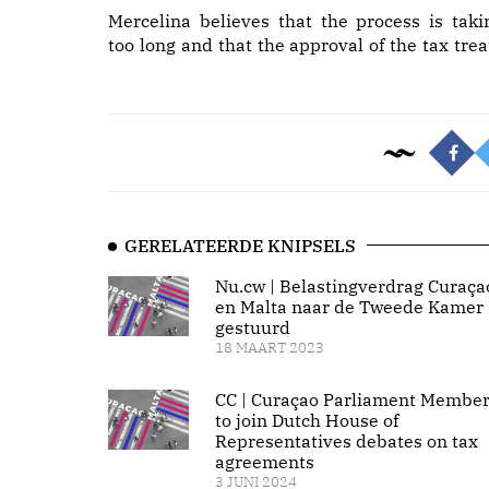
Mercelina believes that the process is taki
too long and that the approval of the tax trea
GERELATEERDE KNIPSELS
Nu.cw | Belastingverdrag Curaça
en Malta naar de Tweede Kamer
gestuurd
18 MAART 2023
CC | Curaçao Parliament Membe
to join Dutch House of
Representatives debates on tax
agreements
3 JUNI 2024