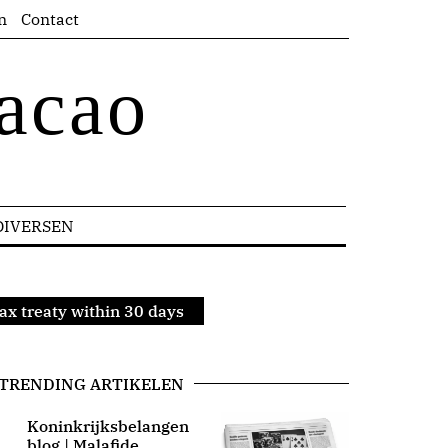
n
Contact
acao
DIVERSEN
ax treaty within 30 days
TRENDING ARTIKELEN
Koninkrijksbelangen
blog | Malafide