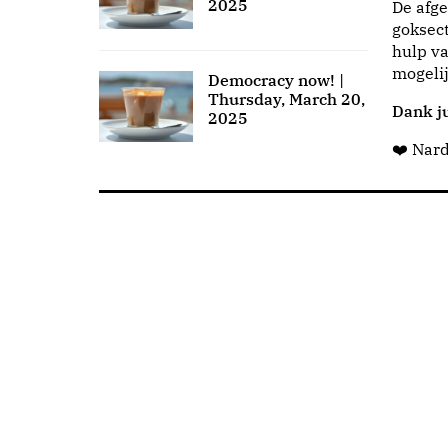
2025
De afge
goksect
hulp va
mogeli
Democracy now! |
Thursday, March 20,
Dank ju
2025
❤️ Nar