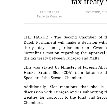
tax treaty
14 JUNI 2024
POLITIEK
,
CU
Redactie Curacao
THE HAGUE - The Second Chamber of t
Dutch Parliament will make a decision with
thirty days on parliamentarian Gwende
Mercelina's motion regarding the approval 
the tax treaty between Curaçao and Malta.
This was stated by Minister of Foreign Affai
Hanke Bruins Slot (CDA) in a letter to t
Speaker of the Second Chamber.
Additionally, Slot mentions that she is 
discussion with Curaçao and is submitting t
treaties for approval to the First and Seco
Chambers.