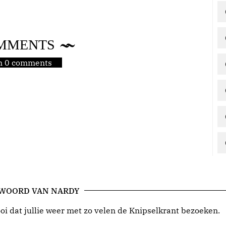
MMENTS
jn 0 comments
 WOORD VAN NARDY
i dat jullie weer met zo velen de Knipselkrant bezoeken.