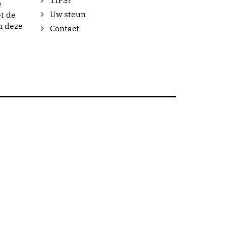
TIPS?
e
Uw steun
t de
n deze
Contact