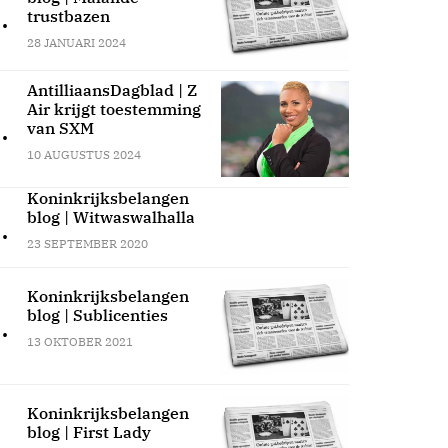
.
trustbazen
28 JANUARI 2024
AntilliaansDagblad | Z
Air krijgt toestemming
.
van SXM
10 AUGUSTUS 2024
Koninkrijksbelangen
blog | Witwaswalhalla
.
23 SEPTEMBER 2020
Koninkrijksbelangen
blog | Sublicenties
.
13 OKTOBER 2021
Koninkrijksbelangen
blog | First Lady
.