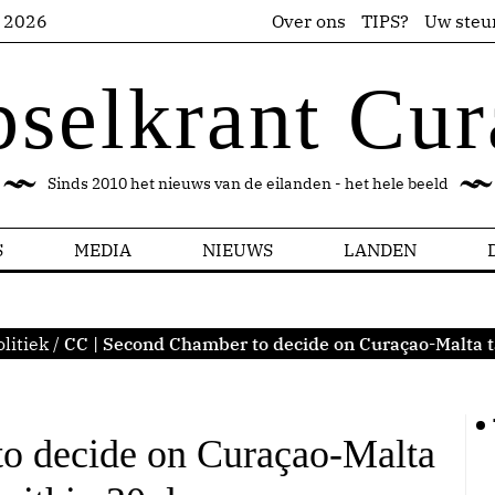
s 2026
Over ons
TIPS?
Uw steu
pselkrant Cur
Sinds 2010 het nieuws van de eilanden - het hele beeld
S
MEDIA
NIEUWS
LANDEN
litiek
/
CC | Second Chamber to decide on Curaçao-Malta t
o decide on Curaçao-Malta