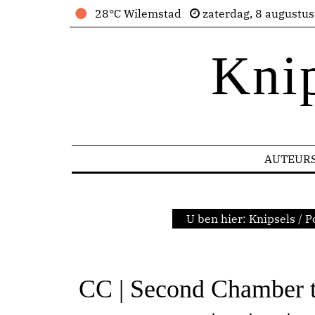
28°C Wilemstad
zaterdag, 8 augustu
Kni
AUTEUR
U ben hier:
Knipsels
/
Po
CC | Second Chamber t