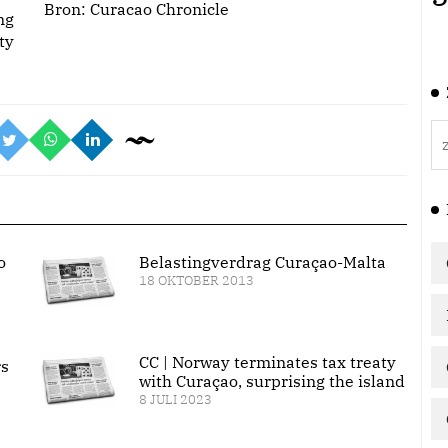
Bron:
Curacao Chronicle
ng
ty
o
Belastingverdrag Curaçao-Malta
18 OKTOBER 2013
CC | Norway terminates tax treaty
rs
with Curaçao, surprising the island
8 JULI 2023