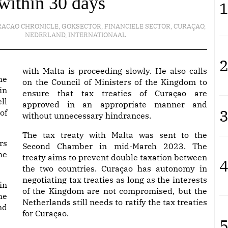
 within 30 days
1
RACAO CHRONICLE
,
GOKSECTOR
,
FINANCIELE SECTOR
,
CURAÇAO
,
NEDERLAND
,
INTERNATIONAAL
2
with Malta is proceeding slowly. He also calls
he
on the Council of Ministers of the Kingdom to
in
ensure that tax treaties of Curaçao are
ll
approved in an appropriate manner and
3
of
without unnecessary hindrances.
The tax treaty with Malta was sent to the
rs
Second Chamber in mid-March 2023. The
he
treaty aims to prevent double taxation between
4
the two countries. Curaçao has autonomy in
negotiating tax treaties as long as the interests
in
of the Kingdom are not compromised, but the
he
Netherlands still needs to ratify the tax treaties
nd
for Curaçao.
5