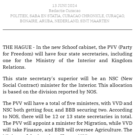
13 JUNI 2024
Redactie Curacao
POLITIEK
,
SABA EN STATIA
,
CURACAO CHRONICLE
,
CURAÇAO
,
BONAIRE
,
ARUBA
,
NEDERLAND
,
SINT MAARTEN
THE HAGUE - In the new Schoof cabinet, the PVV (Party
for Freedom) will have four state secretaries, including
one for the Ministry of the Interior and Kingdom
Relations.
This state secretary's superior will be an NSC (New
Social Contract) minister for the Interior. This allocation
is based on the division reported by NOS.
The PVV will have a total of five ministers, with VVD and
NSC both getting four, and BBB securing two. According
to NOS, there will be 12 or 13 state secretaries in total.
The PVV will appoint a minister for Migration, while VVD
will take Finance, and BBB will oversee Agriculture. The