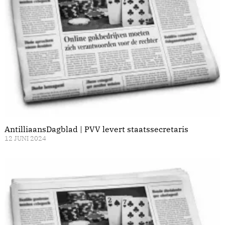
AntilliaansDagblad | PVV levert staatssecretaris
12 JUNI 2024