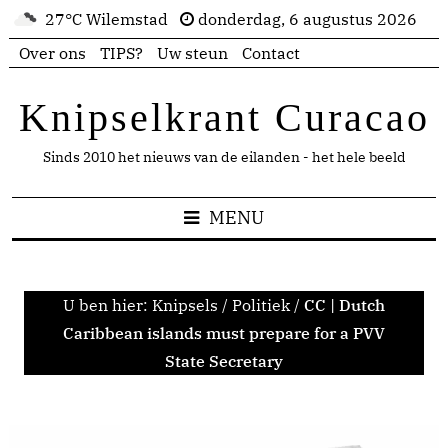
27°C Wilemstad
donderdag, 6 augustus 2026
Over ons
TIPS?
Uw steun
Contact
Knipselkrant Curacao
Sinds 2010 het nieuws van de eilanden - het hele beeld
MENU
U ben hier:
Knipsels
/
Politiek
/
CC | Dutch
Caribbean islands must prepare for a PVV
State Secretary