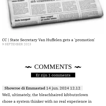
CC | State Secretary Van Huffelen gets a 'promotion'
9 SEPTEMBER 2023
COMMENTS
Er zijn 1 comments
Showroe di Emmastad
14 jun. 2024 12.12
Well, ultimately, the bleachhaired kibbutzclown
chose a system thinker with no real experience in